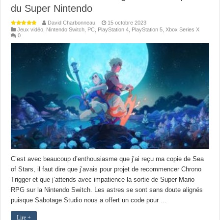
du Super Nintendo
David Charbonneau
15 octobre 2023
Jeux vidéo
,
Nintendo Switch
,
PC
,
PlayStation 4
,
PlayStation 5
,
Xbox Series X
0
C’est avec beaucoup d’enthousiasme que j’ai reçu ma copie de Sea
of Stars, il faut dire que j’avais pour projet de recommencer Chrono
Trigger et que j’attends avec impatience la sortie de Super Mario
RPG sur la Nintendo Switch. Les astres se sont sans doute alignés
puisque Sabotage Studio nous a offert un code pour …
Lire +