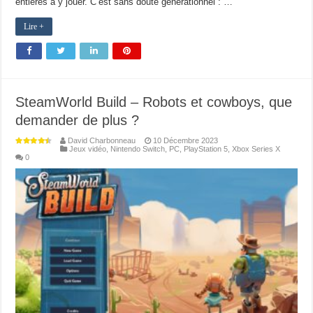
entières à y jouer. C’est sans doute générationnel : …
Lire +
SteamWorld Build – Robots et cowboys, que
demander de plus ?
David Charbonneau
10 Décembre 2023
Jeux vidéo
,
Nintendo Switch
,
PC
,
PlayStation 5
,
Xbox Series X
0