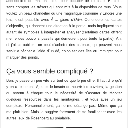
accessoires de maison… tout pour occuper de l’espace. Et c’est
sans compter les trésors qui sont mis à la disposition de tous. Vous
voulez un beau chandelier ou une magnifique couronne ? Encore une
fois, c’est possible avec
À la gloire d’Odin
. Ou encore les cartes
d’objectifs, qui donnent une direction à la partie, mais impliquent tout
autant de symboles à interpréter et analyser (certaines cartes offrent
même des pouvoirs passifs qui demeurent pour toute la partie). Ah,
et j’allais oublier : on peut s’acheter des bateaux, qui peuvent nous
servir à pêcher à l’aide d’un dé, coloniser des îles ou immigrer pour
marquer des points.
Ça vous semble compliqué ?
Bon, je passe un peu vite sur tout ce que le jeu offre. Il faut dire qu’il
y en a tellement. Ajoutez le besoin de nourrir les ouvriers, la gestion
du revenu à chaque tour, le nécessité de s’assurer de récolter
quelques ressources dans les montagnes… et vous avez un jeu
complexe. Personnellement, ça ne me dérange pas. Même que ça
me plait bien. Mais je suggère fortement de se familiariser avec les
autres jeux de Rosenberg au préalable.