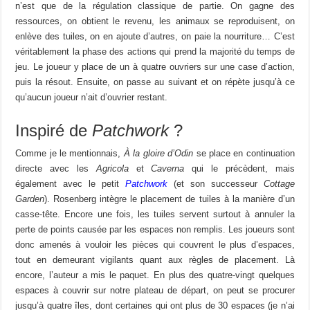
n’est que de la régulation classique de partie. On gagne des
ressources, on obtient le revenu, les animaux se reproduisent, on
enlève des tuiles, on en ajoute d’autres, on paie la nourriture… C’est
véritablement la phase des actions qui prend la majorité du temps de
jeu. Le joueur y place de un à quatre ouvriers sur une case d’action,
puis la résout. Ensuite, on passe au suivant et on répète jusqu’à ce
qu’aucun joueur n’ait d’ouvrier restant.
Inspiré de
Patchwork
?
Comme je le mentionnais,
À la gloire d’Odin
se place en continuation
directe avec les
Agricola
et
Caverna
qui le précèdent, mais
également avec le petit
Patchwork
(et son successeur
Cottage
Garden
). Rosenberg intègre le placement de tuiles à la manière d’un
casse-tête. Encore une fois, les tuiles servent surtout à annuler la
perte de points causée par les espaces non remplis. Les joueurs sont
donc amenés à vouloir les pièces qui couvrent le plus d’espaces,
tout en demeurant vigilants quant aux règles de placement. Là
encore, l’auteur a mis le paquet. En plus des quatre-vingt quelques
espaces à couvrir sur notre plateau de départ, on peut se procurer
jusqu’à quatre îles, dont certaines qui ont plus de 30 espaces (je n’ai