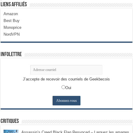
Liens Affiliés
Amazon
Best Buy
Monoprice
NordVPN
Infolettre
J’accepte de recevoir des courriels de Geekbecois
Oui
Critiques
Assassin’s Creed Black Flag Resynced – Larguez les amarres