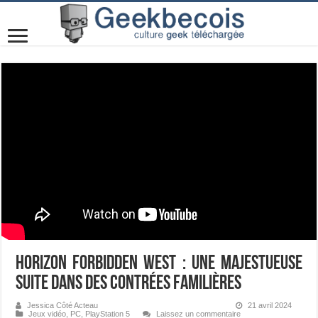
Horizon Forbidden West : une majestueuse
suite dans des contrées familières
Jessica Côté Acteau
21 avril 2024
Jeux vidéo
,
PC
,
PlayStation 5
Laissez un commentaire