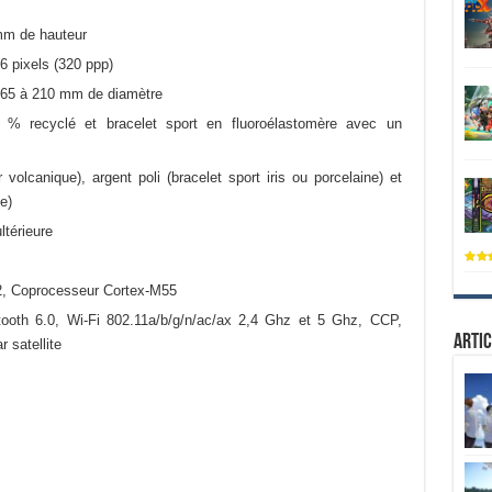
m de hauteur
6 pixels (320 ppp)
165 à 210 mm de diamètre
% recyclé et bracelet sport en fluoroélastomère avec un
 volcanique), argent poli (bracelet sport iris ou porcelaine) et
e)
ltérieure
 Coprocesseur Cortex-M55
oth 6.0, Wi-Fi 802.11a/b/g/n/ac/ax 2,4 Ghz et 5 Ghz, CCP,
Artic
 satellite