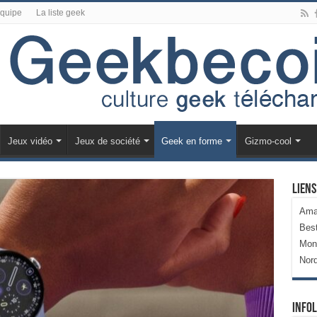
équipe
La liste geek
Jeux vidéo
Jeux de société
Geek en forme
Gizmo-cool
Liens
Ama
Bes
Mon
Nor
Infol