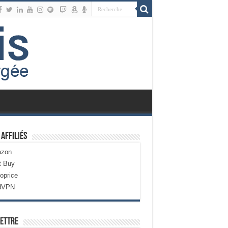
 Affiliés
zon
t Buy
oprice
dVPN
ettre