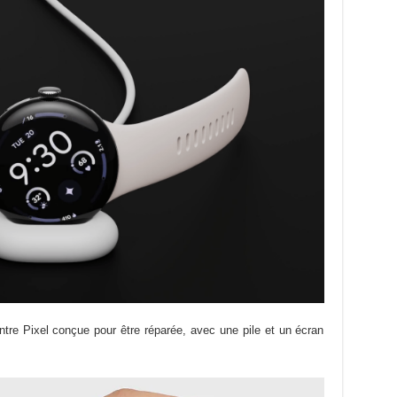
tre Pixel conçue pour être réparée, avec une pile et un écran