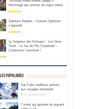
70s-style Robot Anime Geppy-X :
Hommage aux animes de super robots
Splatoon Raiders : l’univers Splatoon
s’agrandit
Le Seigneur des Anneaux – Les Deux
Tours : Le Jeu de Plis Coopératif –
Continuons l’aventure !
les populaires
Top 5 des meilleurs animes
aux voyages temporels
21 novembre 2018
7 mods qui ajoutent du piquant
à Minecraft