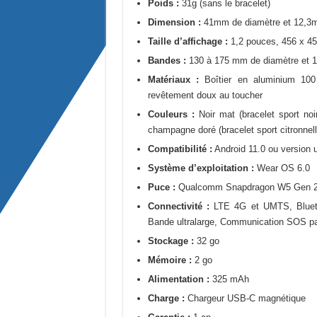
Poids :
31g (sans le bracelet)
Dimension :
41mm de diamètre et 12,3m
Taille d’affichage :
1,2 pouces, 456 x 45
Bandes :
130 à 175 mm de diamètre et 
Matériaux :
Boîtier en aluminium 100 
revêtement doux au toucher
Couleurs :
Noir mat (bracelet sport noir
champagne doré (bracelet sport citronnell
Compatibilité :
Android 11.0 ou version u
Système d’exploitation :
Wear OS 6.0
Puce :
Qualcomm Snapdragon W5 Gen 2,
Connectivité :
LTE 4G et UMTS, Blueto
Bande ultralarge, Communication SOS par
Stockage :
32 go
Mémoire :
2 go
Alimentation :
325 mAh
Charge :
Chargeur USB-C magnétique