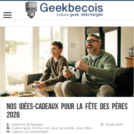
Nos idées-cadeaux pour la fête des Pères
2026
Catherine St-Georges
16 juin 2026
Culture geek
,
Gizmo-cool
,
Jeux de société
,
Jeux vidéo
Laissez un commentaire