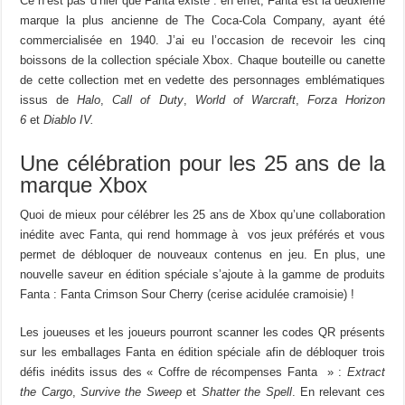
Ce n’est pas d’hier que Fanta existe : en effet, Fanta est la deuxième
marque la plus ancienne de The Coca‑Cola Company, ayant été
commercialisée en 1940. J’ai eu l’occasion de recevoir les cinq
boissons de la collection spéciale Xbox. Chaque bouteille ou canette
de cette collection met en vedette des personnages emblématiques
issus de
Halo
,
Call of Duty
,
World of Warcraft
,
Forza Horizon
6
et
Diablo IV.
Une célébration pour les 25 ans de la
marque Xbox
Quoi de mieux pour célébrer les 25 ans de Xbox qu’une collaboration
inédite avec Fanta, qui rend hommage à vos jeux préférés et vous
permet de débloquer de nouveaux contenus en jeu. En plus, une
nouvelle saveur en édition spéciale s’ajoute à la gamme de produits
Fanta : Fanta Crimson Sour Cherry (cerise acidulée cramoisie) !
Les joueuses et les joueurs pourront scanner les codes QR présents
sur les emballages Fanta en édition spéciale afin de débloquer trois
défis inédits issus des « Coffre de récompenses Fanta » :
Extract
the Cargo
,
Survive the Sweep
et
Shatter the Spell
. En relevant ces