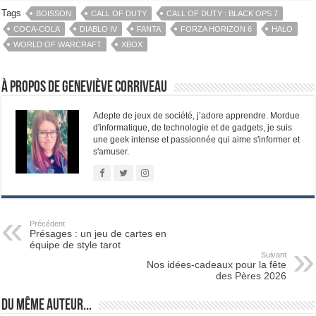
Tags
BOISSON
CALL OF DUTY
CALL OF DUTY : BLACK OPS 7
COCA-COLA
DIABLO IV
FANTA
FORZA HORIZON 6
HALO
WORLD OF WARCRAFT
XBOX
À propos de Geneviève Corriveau
Adepte de jeux de société, j’adore apprendre. Mordue
d'informatique, de technologie et de gadgets, je suis
une geek intense et passionnée qui aime s'informer et
s'amuser.
Précédent
Présages : un jeu de cartes en
équipe de style tarot
Suivant
Nos idées-cadeaux pour la fête
des Pères 2026
Du même auteur...