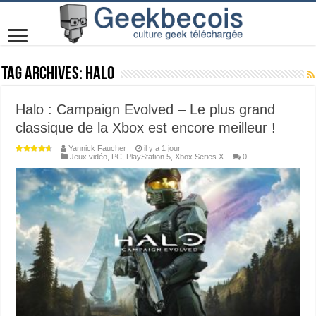
Tag Archives:
Halo
Halo : Campaign Evolved – Le plus grand
classique de la Xbox est encore meilleur !
Yannick Faucher
il y a 1 jour
Jeux vidéo
,
PC
,
PlayStation 5
,
Xbox Series X
0