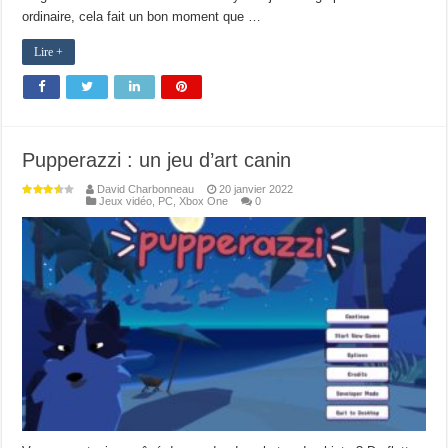
ordinaire, cela fait un bon moment que …
Lire +
Pupperazzi : un jeu d’art canin
David Charbonneau
20 janvier 2022
Jeux vidéo
,
PC
,
Xbox One
0