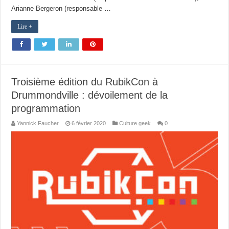
Arianne Bergeron (responsable …
Lire +
Troisième édition du RubikCon à
Drummondville : dévoilement de la
programmation
Yannick Faucher
6 février 2020
Culture geek
0