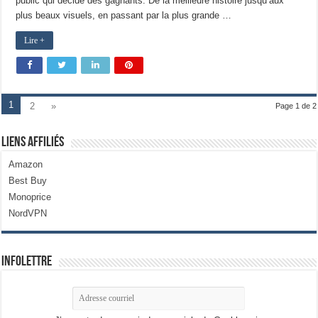
public qui décide des gagnants. De la meilleure histoire jusqu’aux
plus beaux visuels, en passant par la plus grande …
Lire +
1
2
»
Page 1 de 2
Liens Affiliés
Amazon
Best Buy
Monoprice
NordVPN
Infolettre