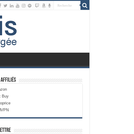
 Affiliés
zon
t Buy
oprice
dVPN
ettre