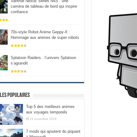
Vantrue Nexus Series N4S : une
caméra de tableau de bord qui inspire
confiance
70s-style Robot Anime Geppy-X :
Hommage aux animes de super robots
Splatoon Raiders : l’univers Splatoon
s’agrandit
les populaires
Top 5 des meilleurs animes
aux voyages temporels
21 novembre 2018
7 mods qui ajoutent du piquant
à Minecraft