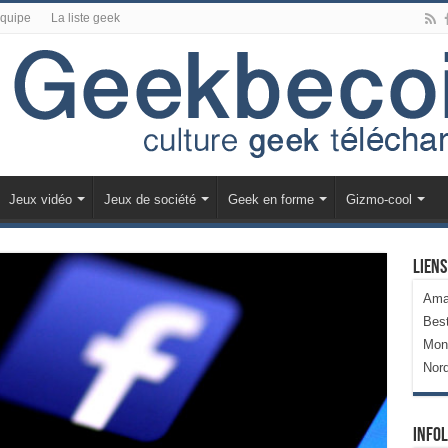
équipe
La liste geek
Jeux vidéo
Jeux de société
Geek en forme
Gizmo-cool
Liens
Ama
Bes
Mon
Nor
Infol