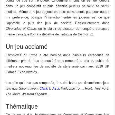
points de vue sur l’enquête. Évidemment, plus on est de joueurs
dans un jeu coopératif et plus certains joueurs peuvent se sentir
inutiles. Même si le jeu se joue en solo, ce ne serait pas pour autant
ma préférence, puisque l’interaction entre les joueurs est ce que
j’apprécie le plus des jeux de société. Particulièrement dans
Chronicles of Crime
, où le plaisir de discuter de l’enquête surpasse
même celui que l’on a à débattre de l’intrigue de
District 31
.
Un jeu acclamé
Chronicles of Crime
a été nominé dans plusieurs catégories de
différents prix de jeux de société et a remporté le prix du public du
meilleur nouveau jeu de société de style américain aux 2019 UK
Games Expo Awards.
Les prix qu’il n’a pas remportés, il a été battu par d’excellents jeux
tels que
Gloomhaven
,
Clank !
,
Azul
,
Welcome To…
,
Root
,
Très Futé
,
The Mind
,
Western Legends
…
Thématique
On va se le dire, la thématique de
Chronicles of Crime
peut être