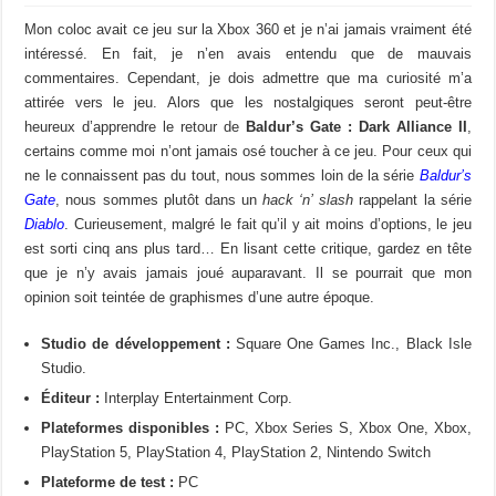
Mon coloc avait ce jeu sur la Xbox 360 et je n’ai jamais vraiment été
intéressé. En fait, je n’en avais entendu que de mauvais
commentaires. Cependant, je dois admettre que ma curiosité m’a
attirée vers le jeu. Alors que les nostalgiques seront peut-être
heureux d’apprendre le retour de
Baldur’s Gate : Dark Alliance II
,
certains comme moi n’ont jamais osé toucher à ce jeu. Pour ceux qui
ne le connaissent pas du tout, nous sommes loin de la série
Baldur’s
Gate
, nous sommes plutôt dans un
hack ‘n’ slash
rappelant la série
Diablo
. Curieusement, malgré le fait qu’il y ait moins d’options, le jeu
est sorti cinq ans plus tard… En lisant cette critique, gardez en tête
que je n’y avais jamais joué auparavant. Il se pourrait que mon
opinion soit teintée de graphismes d’une autre époque.
Studio de développement :
Square One Games Inc., Black Isle
Studio.
Éditeur :
Interplay Entertainment Corp.
Plateformes disponibles :
PC, Xbox Series S, Xbox One, Xbox,
PlayStation 5, PlayStation 4, PlayStation 2, Nintendo Switch
Plateforme de test :
PC