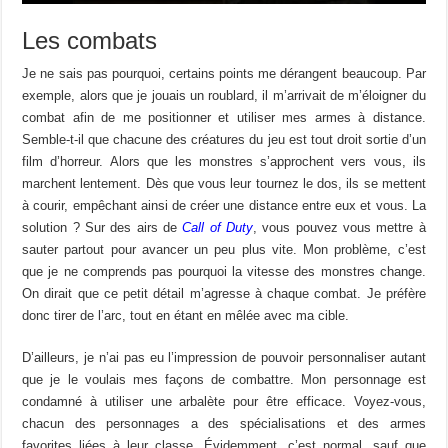
Les combats
Je ne sais pas pourquoi, certains points me dérangent beaucoup. Par
exemple, alors que je jouais un roublard, il m’arrivait de m’éloigner du
combat afin de me positionner et utiliser mes armes à distance.
Semble-t-il que chacune des créatures du jeu est tout droit sortie d’un
film d’horreur. Alors que les monstres s’approchent vers vous, ils
marchent lentement. Dès que vous leur tournez le dos, ils se mettent
à courir, empêchant ainsi de créer une distance entre eux et vous. La
solution ? Sur des airs de
Call of Duty
, vous pouvez vous mettre à
sauter partout pour avancer un peu plus vite. Mon problème, c’est
que je ne comprends pas pourquoi la vitesse des monstres change.
On dirait que ce petit détail m’agresse à chaque combat. Je préfère
donc tirer de l’arc, tout en étant en mêlée avec ma cible.
D’ailleurs, je n’ai pas eu l’impression de pouvoir personnaliser autant
que je le voulais mes façons de combattre. Mon personnage est
condamné à utiliser une arbalète pour être efficace. Voyez-vous,
chacun des personnages a des spécialisations et des armes
favorites liées à leur classe. Évidemment, c’est normal, sauf que