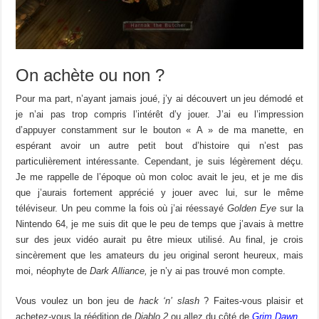
On achète ou non ?
Pour ma part, n’ayant jamais joué, j’y ai découvert un jeu démodé et
je n’ai pas trop compris l’intérêt d’y jouer. J’ai eu l’impression
d’appuyer constamment sur le bouton « A » de ma manette, en
espérant avoir un autre petit bout d’histoire qui n’est pas
particulièrement intéressante. Cependant, je suis légèrement déçu.
Je me rappelle de l’époque où mon coloc avait le jeu, et je me dis
que j’aurais fortement apprécié y jouer avec lui, sur le même
téléviseur. Un peu comme la fois où j’ai réessayé
Golden Eye
sur la
Nintendo 64, je me suis dit que le peu de temps que j’avais à mettre
sur des jeux vidéo aurait pu être mieux utilisé. Au final, je crois
sincèrement que les amateurs du jeu original seront heureux, mais
moi, néophyte de
Dark Alliance,
je n’y ai pas trouvé mon compte.
Vous voulez un bon jeu de
hack ‘n’ slash
? Faites-vous plaisir et
achetez-vous la réédition de
Diablo 2
ou allez du côté de
Grim Dawn
.