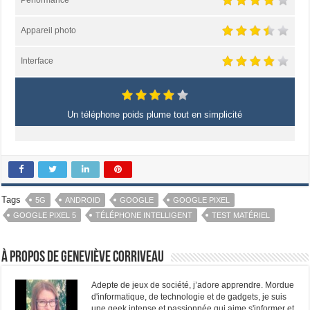
Appareil photo
Interface
Un téléphone poids plume tout en simplicité
Tags
5G
ANDROID
GOOGLE
GOOGLE PIXEL
GOOGLE PIXEL 5
TÉLÉPHONE INTELLIGENT
TEST MATÉRIEL
À propos de Geneviève Corriveau
Adepte de jeux de société, j’adore apprendre. Mordue
d'informatique, de technologie et de gadgets, je suis
une geek intense et passionnée qui aime s'informer et