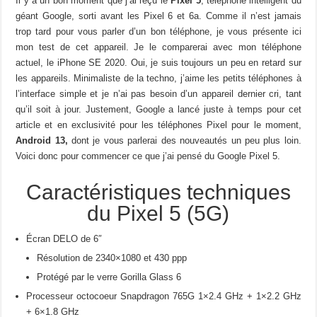
Il y a un bon moment que j’ai reçu le
Pixel 5
, téléphone intelligent du
géant Google, sorti avant les Pixel 6 et 6a. Comme il n’est jamais
trop tard pour vous parler d’un bon téléphone, je vous présente ici
mon test de cet appareil. Je le comparerai avec mon téléphone
actuel, le iPhone SE 2020. Oui, je suis toujours un peu en retard sur
les appareils. Minimaliste de la techno, j’aime les petits téléphones à
l’interface simple et je n’ai pas besoin d’un appareil dernier cri, tant
qu’il soit à jour. Justement, Google a lancé juste à temps pour cet
article et en exclusivité pour les téléphones Pixel pour le moment,
Android 13,
dont je vous parlerai des nouveautés un peu plus loin.
Voici donc pour commencer ce que j’ai pensé du Google Pixel 5.
Caractéristiques techniques
du Pixel 5 (5G)
Écran DELO de 6″
Résolution de 2340×1080 et 430 ppp
Protégé par le verre Gorilla Glass 6
Processeur octocoeur Snapdragon 765G 1×2.4 GHz + 1×2.2 GHz
+ 6×1.8 GHz