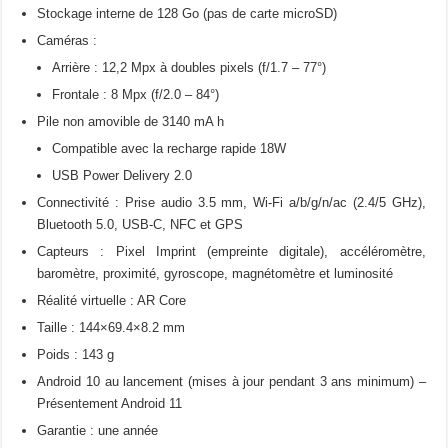
Stockage interne de 128 Go (pas de carte microSD)
Caméras :
Arrière : 12,2 Mpx à doubles pixels (f/1.7 – 77°)
Frontale : 8 Mpx (f/2.0 – 84°)
Pile non amovible de 3140 mA h
Compatible avec la recharge rapide 18W
USB Power Delivery 2.0
Connectivité : Prise audio 3.5 mm, Wi-Fi a/b/g/n/ac (2.4/5 GHz),
Bluetooth 5.0, USB-C, NFC et GPS
Capteurs : Pixel Imprint (empreinte digitale), accéléromètre,
baromètre, proximité, gyroscope, magnétomètre et luminosité
Réalité virtuelle : AR Core
Taille : 144×69.4×8.2 mm
Poids : 143 g
Android 10 au lancement (mises à jour pendant 3 ans minimum) –
Présentement Android 11
Garantie : une année