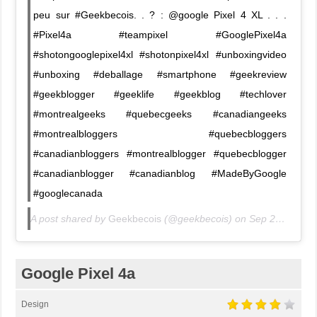
peu sur #Geekbecois. . ? : @google Pixel 4 XL . . .
#Pixel4a #teampixel #GooglePixel4a
#shotongooglepixel4xl #shotonpixel4xl #unboxingvideo
#unboxing #deballage #smartphone #geekreview
#geekblogger #geeklife #geekblog #techlover
#montrealgeeks #quebecgeeks #canadiangeeks
#montrealbloggers #quebecbloggers
#canadianbloggers #montrealblogger #quebecblogger
#canadianblogger #canadianblog #MadeByGoogle
#googlecanada
A post shared by
Geekbecois
(@geekbecois) on
Sep 28, 2020 at 6:22pm PDT
Google Pixel 4a
Design