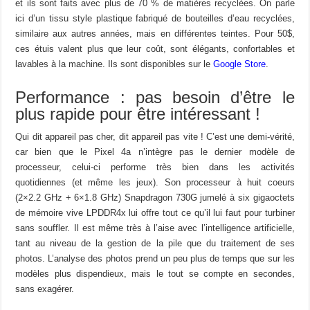
et ils sont faits avec plus de 70 % de matières recyclées. On parle
ici d’un tissu style plastique fabriqué de bouteilles d’eau recyclées,
similaire aux autres années, mais en différentes teintes. Pour 50$,
ces étuis valent plus que leur coût, sont élégants, confortables et
lavables à la machine. Ils sont disponibles sur le
Google Store
.
Performance : pas besoin d’être le
plus rapide pour être intéressant !
Qui dit appareil pas cher, dit appareil pas vite ! C’est une demi-vérité,
car bien que le Pixel 4a n’intègre pas le dernier modèle de
processeur, celui-ci performe très bien dans les activités
quotidiennes (et même les jeux). Son processeur à huit coeurs
(
2×2.2 GHz + 6×1.8 GHz) Snapdragon 730G jumelé à six gigaoctets
de mémoire vive LPDDR4x lui offre tout ce qu’il lui faut pour turbiner
sans souffler. Il est même très à l’aise avec l’intelligence artificielle,
tant au niveau de la gestion de la pile que du traitement de ses
photos. L’analyse des photos prend un peu plus de temps que sur les
modèles plus dispendieux, mais le tout se compte en secondes,
sans exagérer.