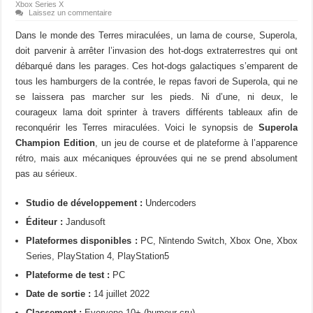
Xbox Series X
Laissez un commentaire
Dans le monde des Terres miraculées, un lama de course, Superola,
doit parvenir à arrêter l’invasion des hot-dogs extraterrestres qui ont
débarqué dans les parages. Ces hot-dogs galactiques s’emparent de
tous les hamburgers de la contrée, le repas favori de Superola, qui ne
se laissera pas marcher sur les pieds. Ni d’une, ni deux, le
courageux lama doit sprinter à travers différents tableaux afin de
reconquérir les Terres miraculées. Voici le synopsis de
Superola
Champion Edition
, un jeu de course et de plateforme à l’apparence
rétro, mais aux mécaniques éprouvées qui ne se prend absolument
pas au sérieux.
Studio de développement :
Undercoders
Éditeur :
Jandusoft
Plateformes disponibles :
PC, Nintendo Switch, Xbox One, Xbox
Series, PlayStation 4, PlayStation5
Plateforme de test :
PC
Date de sortie :
14 juillet 2022
Classement :
Everyone 10+ (humour cru)