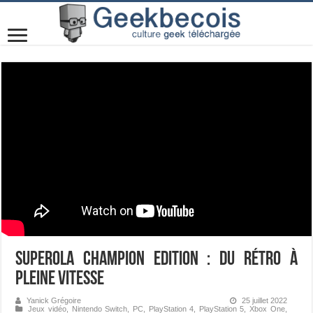
Superola Champion Edition : du rétro à
pleine vitesse
Yanick Grégoire
25 juillet 2022
Jeux vidéo
,
Nintendo Switch
,
PC
,
PlayStation 4
,
PlayStation 5
,
Xbox One
,