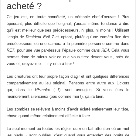
acheté ?
Ce jeu est, en toute honnêteté, un véritable chef-d’oeuvre ! Plus
épeurant, plus difficile que l’original, j’aurais même tendance à dire
qu’il est meilleur que ses prédécesseurs, ni plus, ni moins ! Utilisant
l’engin de
Resident Evil 7
et optant, plutôt qu’une caméra fixe des
prédécesseurs ou une caméra à la première personne comme dans
RE7
, pour une vue par-dessus l’épaule comme dans
RE4
. Cela vous
permet donc de mieux voir ce que vous tirez devant vous, près de
vous et, croyez-moi… il y en a à tirer !
Les créatures ont leur propre façon d’agir et ont quelques différences
comparativement au jeu original. Pensons entre autre aux Lickers
qui, dans le
REmake
( !), sont aveugles. Si vous êtes le
moindrement silencieux (pas comme moi !), ça ira bien.
Les zombies se relèvent à moins d’avoir éclaté entièrement leur tête,
chose quand même relativement difficile à faire.
Le seul moment où toutes les règles du « on fait attention où on met
les pieds » sont oubliés, c’est quand vous entendez des bruits de