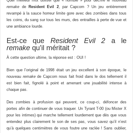
Quel meilleur mot utiliser que « horrible » pour décrire le nouveau
remake
de
Resident Evil 2
, par Capcom ? Un jeu entièrement
revampé à la sauce horreur limite gore avec des zombies dans tous
les coins, du sang sur tous les murs, des entrailles à perte de vue et
une ambiance lourde.
Est-ce que
Resident Evil 2
a le
remake
qu’il méritait ?
À cette question ultime, la réponse est : OUI !
Bien que l’original de 1998 était un jeu excellent à son époque, le
nouveau
remake
de Capcom nous fait froid dans le dos tellement il
est bien fait, fignolé à point et amenant une jouabilité intense à
chaque pas.
Des zombies à profusion qui peuvent, ce coup-ci, défoncer des
portes afin de continuer de vous traquer. Un Tyrant T-00 (ou Mister X
pour les intimes) qui marche tellement lourdement que dès que vous
entendez plus clairement le son de ses pas, vous savez qu’il n’est
qu’à quelques centimètres de vous foutre une raclée ! Sans oublier,