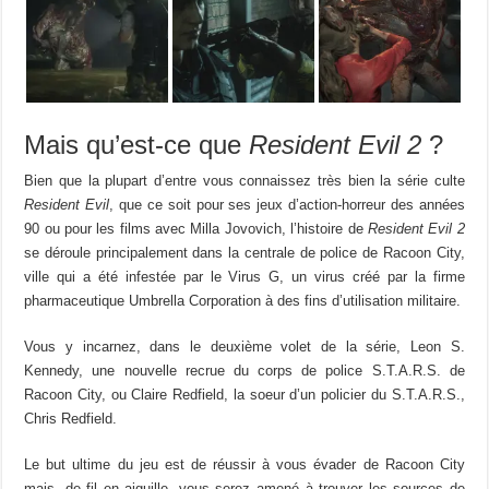
Mais qu’est-ce que
Resident Evil 2
?
Bien que la plupart d’entre vous connaissez très bien la série culte
Resident Evil
, que ce soit pour ses jeux d’action-horreur des années
90 ou pour les films avec Milla Jovovich, l’histoire de
Resident Evil 2
se déroule principalement dans la centrale de police de Racoon City,
ville qui a été infestée par le Virus G, un virus créé par la firme
pharmaceutique Umbrella Corporation à des fins d’utilisation militaire.
Vous y incarnez, dans le deuxième volet de la série, Leon S.
Kennedy, une nouvelle recrue du corps de police S.T.A.R.S. de
Racoon City, ou Claire Redfield, la soeur d’un policier du S.T.A.R.S.,
Chris Redfield.
Le but ultime du jeu est de réussir à vous évader de Racoon City
mais, de fil en aiguille, vous serez amené à trouver les sources de