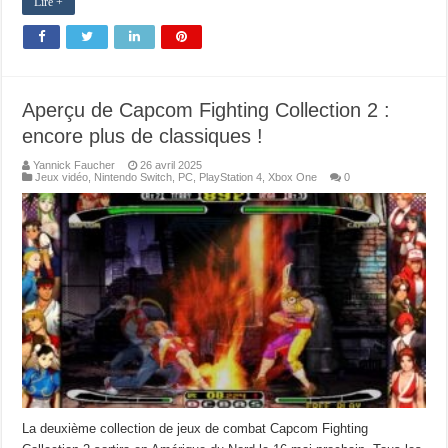
Lire +
Aperçu de Capcom Fighting Collection 2 :
encore plus de classiques !
Yannick Faucher
26 avril 2025
Jeux vidéo
,
Nintendo Switch
,
PC
,
PlayStation 4
,
Xbox One
0
La deuxième collection de jeux de combat Capcom Fighting