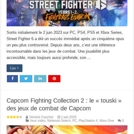
Sortis initialement le 2 juin 2023 sur PC, PS4, PS5 et Xbox Series,
Street Fighter 6 a été un succès immédiat après un cinquième opus
un peu plus controversé. Depuis deux ans, c’est une référence
incontournable dans les jeux de combat. Une jouabilité plus
accessible, mais toujours aussi profonde, son …
Lire +
Capcom Fighting Collection 2 : le « touski »
des jeux de combat de Capcom
Yannick Faucher
1 juin 2025
Jeux vidéo
,
Nintendo Switch
,
PC
,
PlayStation 4
,
Xbox One
0