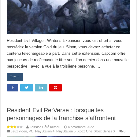
Resident Evil Village : Winter’s Expansion vous est offert si vous
possédez la version Gold du jeu. Sinon, vous devrez acheter ce
contenu téléchargeable à part. Dans cette extension, Capcom offre
aux joueurs de redécouvrir le titre sorti l’an dernier dans une nouvelle
perspective : avec la vue à la troisième personne. …
Lire +
Resident Evil Re:Verse : lorsque les
personnages de la franchise s’affrontent
Jessica Côté Acteau
4 novembre 2022
Jeux vidéo
,
PC
,
PlayStation 4
,
PlayStation 5
,
Xbox One
,
Xbox Series X
0