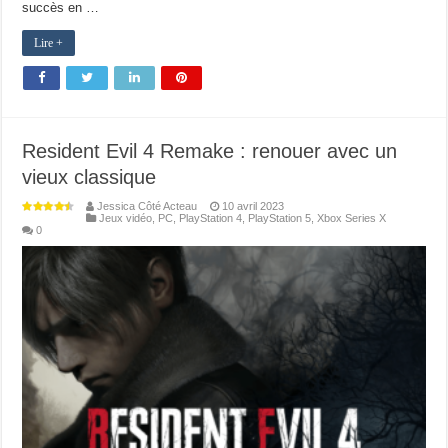
succès en …
Lire +
Resident Evil 4 Remake : renouer avec un
vieux classique
Jessica Côté Acteau
10 avril 2023
Jeux vidéo
,
PC
,
PlayStation 4
,
PlayStation 5
,
Xbox Series X
0