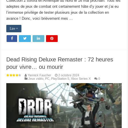
Collection 2 sortira en Amérique du Nord le 16 mai prochain. Tous les
adeptes de jeux de combat ont certainement hâte d’y jouer et j’ai eu
l’immense privilège de tester plusieurs jeux de la collection en
avance ! Donc, voici brièvement mes …
Lire +
Dead Rising Deluxe Remaster : 72 heures
pour vivre… ou mourir
Yannick Faucher
2 octobre 2024
Jeux vidéo
,
PC
,
PlayStation 5
,
Xbox Series X
0