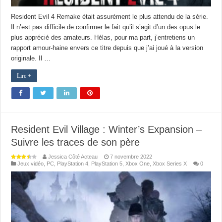
Resident Evil 4 Remake était assurément le plus attendu de la série.
Il n’est pas difficile de confirmer le fait qu’il s’agit d’un des opus le
plus apprécié des amateurs. Hélas, pour ma part, j’entretiens un
rapport amour-haine envers ce titre depuis que j’ai joué à la version
originale. Il …
Lire +
Resident Evil Village : Winter’s Expansion –
Suivre les traces de son père
Jessica Côté Acteau
7 novembre 2022
Jeux vidéo
,
PC
,
PlayStation 4
,
PlayStation 5
,
Xbox One
,
Xbox Series X
0