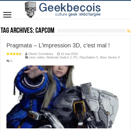
Tag Archives:
Capcom
Pragmata – L’impression 3D, c’est mal !
Olivier Grondines
16 mai 2026
Jeux vidéo
,
Nintendo Switch 2
,
PC
,
PlayStation 5
,
Xbox Series X
0