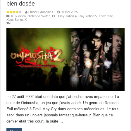
bien dosée
Olivier Grondines
30 mai 2025
Jeux vidéo
,
Nintendo Switch
,
PC
,
PlayStation 4
,
PlayStation 5
,
Xbox One
,
Xbox Series X
0
Le 27 août 2002 était une date que j’attendais avec impatience. La
suite de Onimusha, un jeu que j’avais adoré. Un genre de Resident
Evil mélangé à Devil May Cry dans certaines mécaniques. Le tout
servi dans un univers japonais fantastique-horreur. Bien que ce
dernier était très court, la suite …