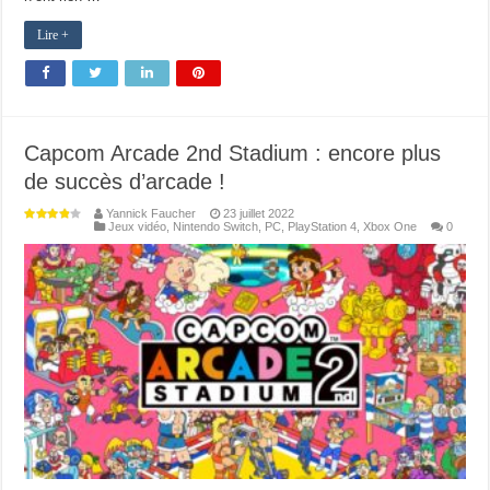
Lire +
Capcom Arcade 2nd Stadium : encore plus
de succès d’arcade !
Yannick Faucher
23 juillet 2022
Jeux vidéo
,
Nintendo Switch
,
PC
,
PlayStation 4
,
Xbox One
0