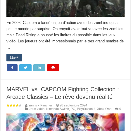
En 2006, Capcom a lancé un jeu d’action avec des zombies qui a
pris le monde par surprise. On croyait avoir tout vu avec les zombies
mais Dead Rising a poussé les limites du possible dans les jeux
vidéo. Les joueurs ont été impressionnés par le très grand nombre de
…
Lire +
MARVEL vs. CAPCOM Fighting Collection :
Arcade Classics – Le rêve devenu réalité
Yannick Faucher
28 septembre 2024
Jeux vidéo
,
Nintendo Switch
,
PC
,
PlayStation 4
,
Xbox One
0