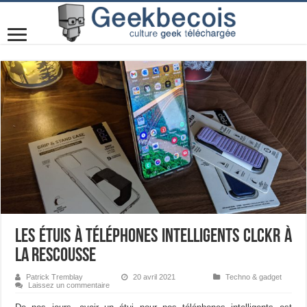
Les étuis à téléphones intelligents CLCKR à
la rescousse
Patrick Tremblay
20 avril 2021
Techno & gadget
Laissez un commentaire