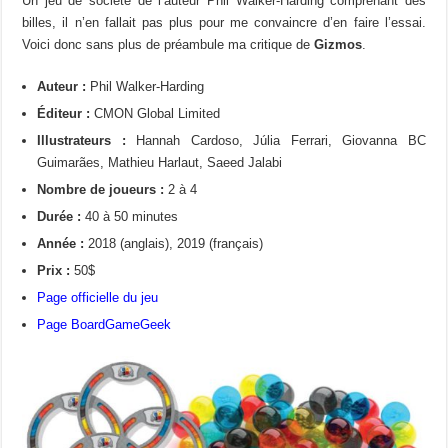
Un jeu de société de l’auteur Phil Walker-Harding comprenant des
billes, il n’en fallait pas plus pour me convaincre d’en faire l’essai.
Voici donc sans plus de préambule ma critique de
Gizmos
.
Auteur :
Phil Walker-Harding
Éditeur :
CMON Global Limited
Illustrateurs :
Hannah Cardoso,
Júlia Ferrari,
Giovanna BC
Guimarães,
Mathieu Harlaut,
Saeed Jalabi
Nombre de joueurs :
2 à 4
Durée :
40 à 50 minutes
Année :
2018 (anglais), 2019 (français)
Prix :
50$
Page officielle du jeu
Page BoardGameGeek