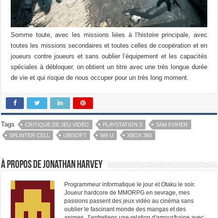
Somme toute, avec les missions liées à l’histoire principale, avec
toutes les missions secondaires et toutes celles de coopération et en
joueurs contre joueurs et sans oublier l’équipement et les capacités
spéciales à débloquer, on obtient un titre avec une très longue durée
de vie et qui risque de nous occuper pour un très long moment.
Tags
CRITIQUE DE JEU VIDÉO
PLAYSTATION 3
SAM FISHER
SPLINTER CELL
UBISOFT
WII U
XBOX 360
À propos de Jonathan Harvey
Programmeur informatique le jour et Otaku le soir.
Joueur hardcore de MMORPG en sevrage, mes
passions passent des jeux vidéo au cinéma sans
oublier le fascinant monde des mangas et des
animes. J’entretiens une relation d'amour/haine avec