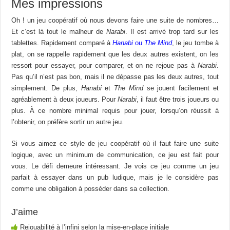
Mes impressions
Oh ! un jeu coopératif où nous devons faire une suite de nombres…
Et c’est là tout le malheur de
Narabi
. Il est arrivé trop tard sur les
tablettes. Rapidement comparé à
Hanabi
ou
The Mind
, le jeu tombe à
plat, on se rappelle rapidement que les deux autres existent, on les
ressort pour essayer, pour comparer, et on ne rejoue pas à
Narabi
.
Pas qu’il n’est pas bon, mais il ne dépasse pas les deux autres, tout
simplement. De plus,
Hanabi
et
The Mind
se jouent facilement et
agréablement à deux joueurs. Pour
Narabi
, il faut être trois joueurs ou
plus. À ce nombre minimal requis pour jouer, lorsqu’on réussit à
l’obtenir, on préfère sortir un autre jeu.
Si vous aimez ce style de jeu coopératif où il faut faire une suite
logique, avec un minimum de communication, ce jeu est fait pour
vous. Le défi demeure intéressant. Je vois ce jeu comme un jeu
parfait à essayer dans un pub ludique, mais je le considère pas
comme une obligation à posséder dans sa collection.
J’aime
Rejouabilité à l’infini selon la mise-en-place initiale