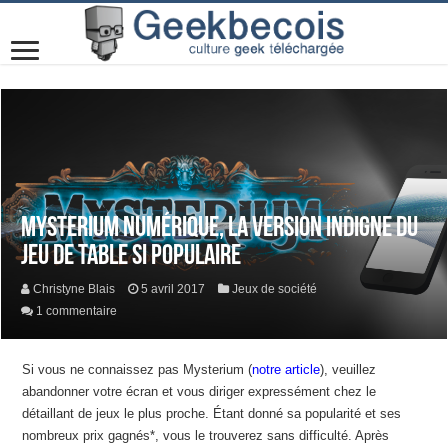
Mysterium numérique, la version indigne du
jeu de table si populaire
Christyne Blais
5 avril 2017
Jeux de société
1 commentaire
Si vous ne connaissez pas Mysterium (
notre article
), veuillez
abandonner votre écran et vous diriger expressément chez le
détaillant de jeux le plus proche. Étant donné sa popularité et ses
nombreux prix gagnés*, vous le trouverez sans difficulté. Après