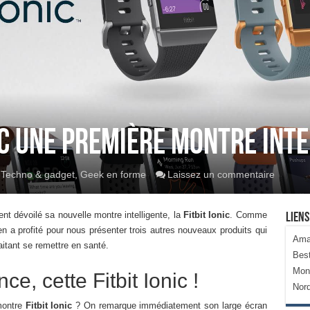
ec une première montre intel
Techno & gadget
,
Geek en forme
Laissez un commentaire
ent dévoilé sa nouvelle montre intelligente, la
Fitbit Ionic
. Comme
Liens
en a profité pour nous présenter trois autres nouveaux produits qui
Ama
aitant se remettre en santé.
Bes
Mon
e, cette Fitbit Ionic !
Nor
montre
Fitbit Ionic
? On remarque immédiatement son large écran