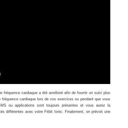
e fréquence cardiaque a été amélioré afin de fournir un suivi plus
tre fréquence cardiaque lors de vos exercices ou pendant que vous
SMS ou applications sont toujours présentes et vous aurez la
ités différentes avec votre Fitbit Ionic. Finalement, on prévoit une