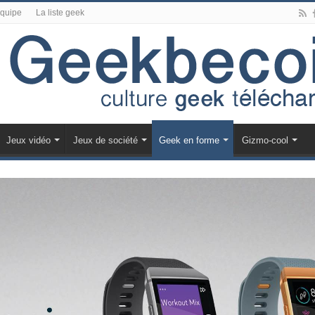
équipe
La liste geek
Jeux vidéo
Jeux de société
Geek en forme
Gizmo-cool