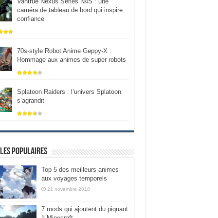
Vantrue Nexus Series N4S : une
caméra de tableau de bord qui inspire
confiance
70s-style Robot Anime Geppy-X :
Hommage aux animes de super robots
Splatoon Raiders : l’univers Splatoon
s’agrandit
les populaires
Top 5 des meilleurs animes
aux voyages temporels
21 novembre 2018
7 mods qui ajoutent du piquant
à Minecraft