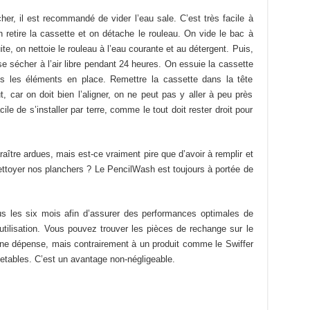
her, il est recommandé de vider l’eau sale. C’est très facile à
n retire la cassette et on détache le rouleau. On vide le bac à
e, on nettoie le rouleau à l’eau courante et au détergent. Puis,
sse sécher à l’air libre pendant 24 heures. On essuie la cassette
us les éléments en place. Remettre la cassette dans la tête
, car on doit bien l’aligner, on ne peut pas y aller à peu près
cile de s’installer par terre, comme le tout doit rester droit pour
aître ardues, mais est-ce vraiment pire que d’avoir à remplir et
ettoyer nos planchers ? Le PencilWash est toujours à portée de
ous les six mois afin d’assurer des performances optimales de
l’utilisation. Vous pouvez trouver les pièces de rechange sur le
 une dépense, mais contrairement à un produit comme le Swiffer
tables. C’est un avantage non-négligeable.