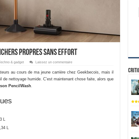
nchers propres sans effort
echno & gadget
Laissez un commentaire
Criti
rateurs au cours de ma jeune carrière chez Geekbecois, mais il
eil de nettoyage humide. C’est maintenant chose faite, alors que
son PencilWash
.
ques
3 L
,34 L