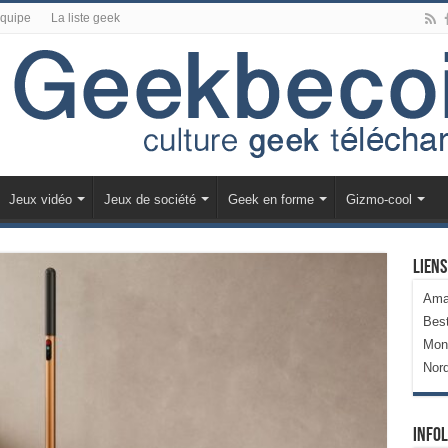
équipe
La liste geek
Jeux vidéo
Jeux de société
Geek en forme
Gizmo-cool
Liens
Ama
Bes
Mon
Nor
Infol