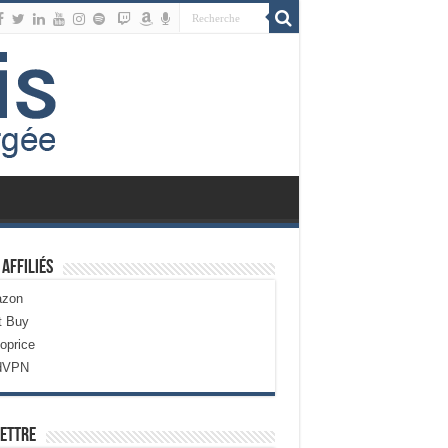
 Affiliés
zon
t Buy
oprice
dVPN
ettre