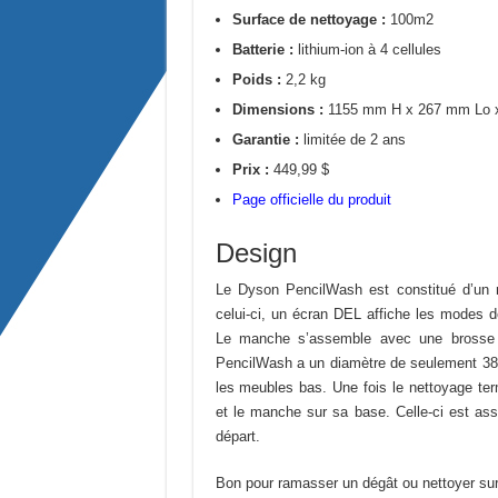
Surface de nettoyage :
100m2
Batterie :
lithium-ion à 4 cellules
Poids :
2,2 kg
Dimensions :
1155 mm H x 267 mm Lo 
Garantie :
limitée de 2 ans
Prix :
449,99 $
Page officielle du produit
Design
Le Dyson PencilWash est constitué d’un 
celui-ci, un écran DEL affiche les modes de
Le manche s’assemble avec une brosse m
PencilWash a un diamètre de seulement 38 m
les meubles bas. Une fois le nettoyage te
et le manche sur sa base. Celle-ci est ass
départ.
Bon pour ramasser un dégât ou nettoyer sur 