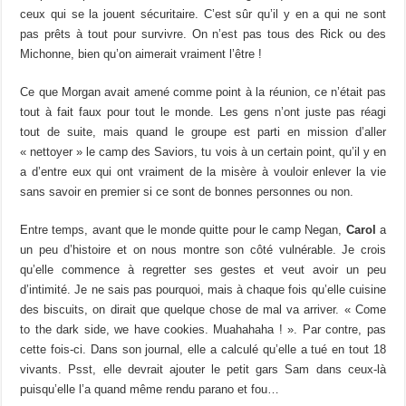
ceux qui se la jouent sécuritaire. C’est sûr qu’il y en a qui ne sont
pas prêts à tout pour survivre. On n’est pas tous des Rick ou des
Michonne, bien qu’on aimerait vraiment l’être !
Ce que Morgan avait amené comme point à la réunion, ce n’était pas
tout à fait faux pour tout le monde. Les gens n’ont juste pas réagi
tout de suite, mais quand le groupe est parti en mission d’aller
« nettoyer » le camp des Saviors, tu vois à un certain point, qu’il y en
a d’entre eux qui ont vraiment de la misère à vouloir enlever la vie
sans savoir en premier si ce sont de bonnes personnes ou non.
Entre temps, avant que le monde quitte pour le camp Negan,
Carol
a
un peu d’histoire et on nous montre son côté vulnérable. Je crois
qu’elle commence à regretter ses gestes et veut avoir un peu
d’intimité. Je ne sais pas pourquoi, mais à chaque fois qu’elle cuisine
des biscuits, on dirait que quelque chose de mal va arriver. « Come
to the dark side, we have cookies. Muahahaha ! ». Par contre, pas
cette fois-ci. Dans son journal, elle a calculé qu’elle a tué en tout 18
vivants. Psst, elle devrait ajouter le petit gars Sam dans ceux-là
puisqu’elle l’a quand même rendu parano et fou…