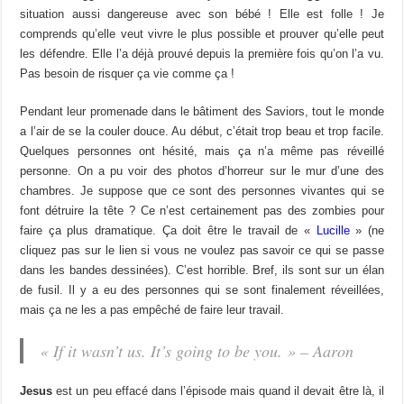
situation aussi dangereuse avec son bébé ! Elle est folle ! Je
comprends qu’elle veut vivre le plus possible et prouver qu’elle peut
les défendre. Elle l’a déjà prouvé depuis la première fois qu’on l’a vu.
Pas besoin de risquer ça vie comme ça !
Pendant leur promenade dans le bâtiment des Saviors, tout le monde
a l’air de se la couler douce. Au début, c’était trop beau et trop facile.
Quelques personnes ont hésité, mais ça n’a même pas réveillé
personne. On a pu voir des photos d’horreur sur le mur d’une des
chambres. Je suppose que ce sont des personnes vivantes qui se
font détruire la tête ? Ce n’est certainement pas des zombies pour
faire ça plus dramatique. Ça doit être le travail de «
Lucille
» (ne
cliquez pas sur le lien si vous ne voulez pas savoir ce qui se passe
dans les bandes dessinées). C’est horrible. Bref, ils sont sur un élan
de fusil. Il y a eu des personnes qui se sont finalement réveillées,
mais ça ne les a pas empêché de faire leur travail.
« If it wasn’t us. It’s going to be you. » – Aaron
Jesus
est un peu effacé dans l’épisode mais quand il devait être là, il