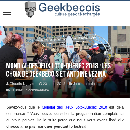
Mondial des Jeux Loto-Québec 2018 : les
choix de Geekbecois et Antoine Vézina
Claudia Nguyen
23 juillet 2018
Jeux de société
Laissez un commentaire
Savez-vous que le
Mondial des Jeux Loto-Québec 2018
est déjà
commencé ? Vous pouvez consulter la programmation complète ici
ou vous pouvez lire la suite parce que nous vous avons listé
dix
choses à ne pas manquer pendant le festival
.