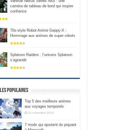
Vantrue Nexus Series N4S : une
caméra de tableau de bord qui inspire
confiance
70s-style Robot Anime Geppy-X :
Hommage aux animes de super robots
Splatoon Raiders : l’univers Splatoon
s’agrandit
les populaires
Top 5 des meilleurs animes
aux voyages temporels
21 novembre 2018
7 mods qui ajoutent du piquant
à Minecraft