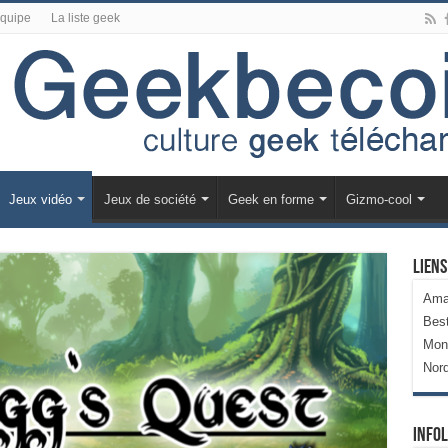
équipe
La liste geek
Jeux vidéo
Jeux de société
Geek en forme
Gizmo-cool
Liens
Ama
Bes
Mon
Nor
Infol