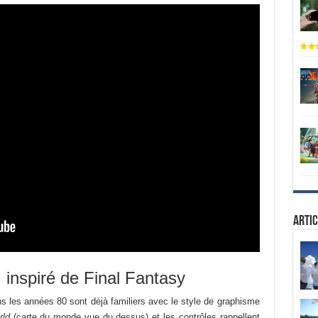
Artic
 inspiré de Final Fantasy
s les années 80 sont déjà familiers avec le style de graphisme
rld
(carte du monde vue du dessus) et les contrôles rappellent