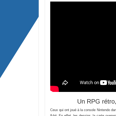
Un RPG rétro,
Ceux qui ont joué à la console Nintendo dan
8-bit. En effet, les dessins, la carte
overwo