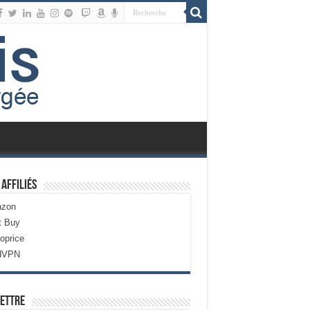
 Affiliés
zon
t Buy
oprice
dVPN
ettre