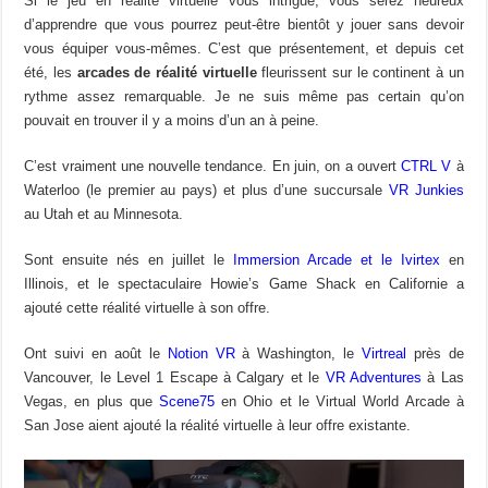
Si le jeu en réalité virtuelle vous intrigue, vous serez heureux
d’apprendre que vous pourrez peut-être bientôt y jouer sans devoir
vous équiper vous-mêmes. C’est que présentement, et depuis cet
été, les
arcades de réalité virtuelle
fleurissent sur le continent à un
rythme assez remarquable. Je ne suis même pas certain qu’on
pouvait en trouver il y a moins d’un an à peine.
C’est vraiment une nouvelle tendance. En juin, on a ouvert
CTRL V
à
Waterloo (le premier au pays) et plus d’une succursale
VR Junkies
au Utah et au Minnesota.
Sont ensuite nés en juillet le
Immersion Arcade et le Ivirtex
en
Illinois, et le spectaculaire Howie’s Game Shack en Californie a
ajouté cette réalité virtuelle à son offre.
Ont suivi en août le
Notion VR
à Washington, le
Virtreal
près de
Vancouver, le Level 1 Escape à Calgary et le
VR Adventures
à Las
Vegas, en plus que
Scene75
en Ohio et le Virtual World Arcade à
San Jose aient ajouté la réalité virtuelle à leur offre existante.