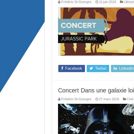
Frédéric St-Georges
11 juin 2018
Lifesty
Facebook
Twitter
LinkedIn
Concert Dans une galaxie loi
Frédéric St-Georges
27 mars 2018
Ciné