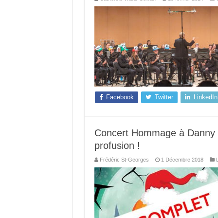
Facebook
Twitter
LinkedIn
Concert Hommage à Danny El
profusion !
Frédéric St-Georges
1 Décembre 2018
L