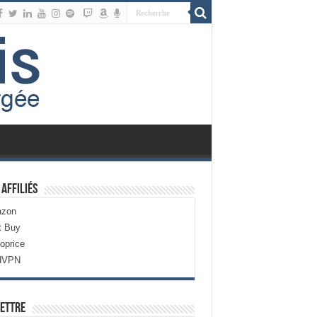
 Affiliés
zon
t Buy
oprice
dVPN
ettre