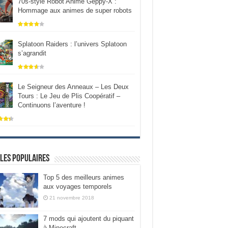
70s-style Robot Anime Geppy-X :
Hommage aux animes de super robots
Splatoon Raiders : l’univers Splatoon
s’agrandit
Le Seigneur des Anneaux – Les Deux
Tours : Le Jeu de Plis Coopératif –
Continuons l’aventure !
les populaires
Top 5 des meilleurs animes
aux voyages temporels
21 novembre 2018
7 mods qui ajoutent du piquant
à Minecraft