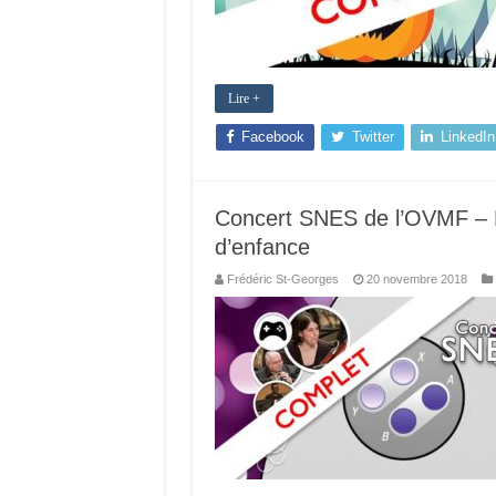
Lire +
Facebook
Twitter
LinkedIn
Concert SNES de l’OVMF – R
d’enfance
Frédéric St-Georges
20 novembre 2018