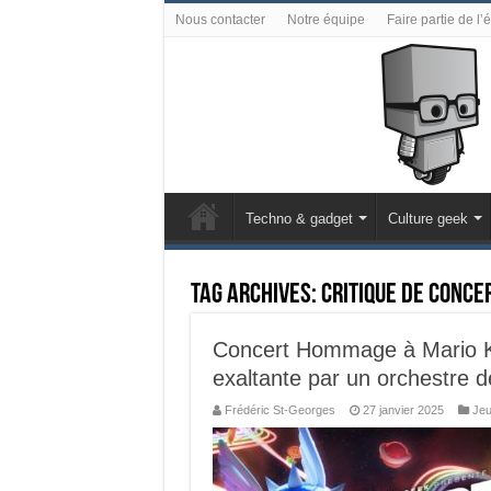
Nous contacter
Notre équipe
Faire partie de l’
Techno & gadget
Culture geek
Tag Archives:
Critique de conce
Concert Hommage à Mario Ka
exaltante par un orchestre de
Frédéric St-Georges
27 janvier 2025
Jeu