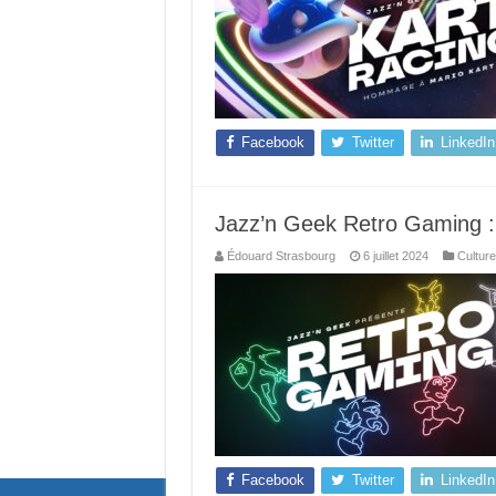
Facebook
Twitter
LinkedIn
Jazz’n Geek Retro Gaming : 
Édouard Strasbourg
6 juillet 2024
Cultur
Facebook
Twitter
LinkedIn