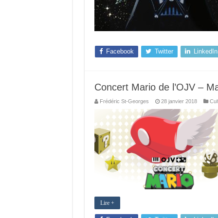
Facebook
Twitter
LinkedIn
Concert Mario de l’OJV – Ma
Frédéric St-Georges
28 janvier 2018
Cul
Lire +