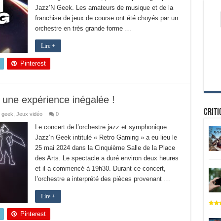
Jazz’N Geek. Les amateurs de musique et de la
franchise de jeux de course ont été choyés par un
orchestre en très grande forme …
Lire +
Pinterest
une expérience inégalée !
Criti
e geek
,
Jeux vidéo
0
Le concert de l’orchestre jazz et symphonique
Jazz’n Geek intitulé « Retro Gaming » a eu lieu le
25 mai 2024 dans la Cinquième Salle de la Place
des Arts. Le spectacle a duré environ deux heures
et il a commencé à 19h30. Durant ce concert,
l’orchestre a interprété des pièces provenant …
Lire +
Pinterest