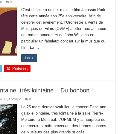
le
0
C’est difficile à croire, mais le film Jurassic Park
fête cette année son 25e anniversaire. Afin de
célébrer cet événement, l’Orchestre à Vents de
Musiques de Films (OVMF) a offert aux amateurs
de trames sonores et de John Williams en
particulier un fabuleux concert sur la musique du
film. La …
Lire +
Pinterest
ntaine, très lointaine – Du bonbon !
 & TV
,
Lifestyle
0
Le 25 mars dernier avait lieu le concert Dans une
galaxie lointaine, très lointaine à la salle Pierre-
Mercure, à Montréal. L’OPMEM y a interprété de
nombreux extraits provenant des trames sonores
de plusieurs des plus grands succès