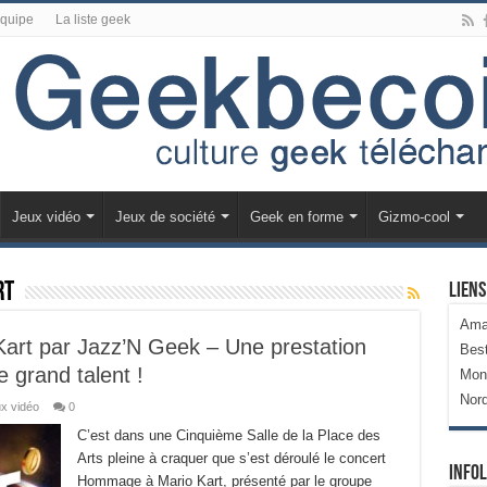
équipe
La liste geek
Jeux vidéo
Jeux de société
Geek en forme
Gizmo-cool
rt
Liens
Ama
rt par Jazz’N Geek – Une prestation
Bes
 grand talent !
Mon
Nor
x vidéo
0
C’est dans une Cinquième Salle de la Place des
Arts pleine à craquer que s’est déroulé le concert
Infol
Hommage à Mario Kart, présenté par le groupe