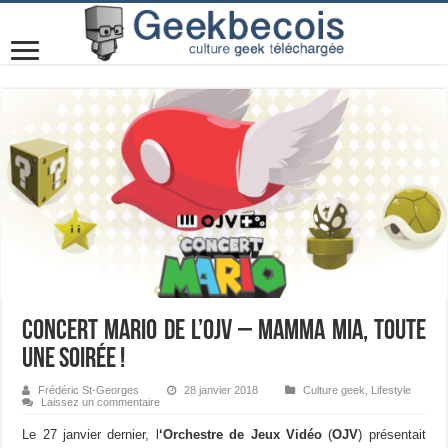
Concert Mario de l’OJV – Mamma mia, toute
une soirée !
Frédéric St-Georges
28 janvier 2018
Culture geek
,
Lifestyle
Laissez un commentaire
Le 27 janvier dernier, l
‘Orchestre de Jeux Vidéo
(
OJV
) présentait