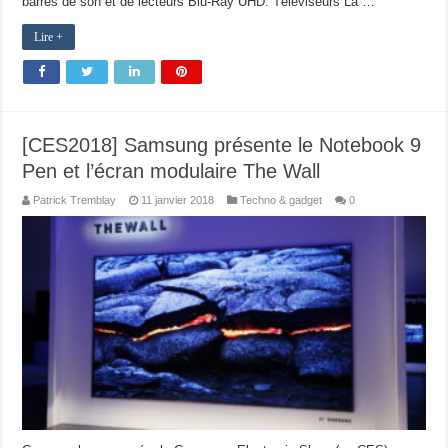
barres de son et de lecteurs Blu-Ray UHD. Téléviseurs La …
Lire +
[CES2018] Samsung présente le Notebook 9
Pen et l’écran modulaire The Wall
Patrick Tremblay
11 janvier 2018
Techno & gadget
0