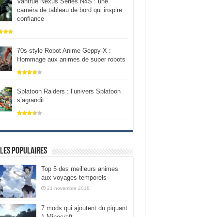
Vantrue Nexus Series N4S : une
caméra de tableau de bord qui inspire
confiance
70s-style Robot Anime Geppy-X :
Hommage aux animes de super robots
Splatoon Raiders : l’univers Splatoon
s’agrandit
les populaires
Top 5 des meilleurs animes
aux voyages temporels
21 novembre 2018
7 mods qui ajoutent du piquant
à Minecraft