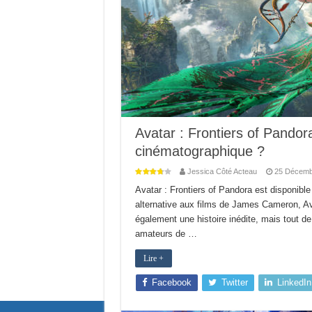
Avatar : Frontiers of Pandor
cinématographique ?
Jessica Côté Acteau
25 Décemb
Avatar : Frontiers of Pandora est disponibl
alternative aux films de James Cameron, Av
également une histoire inédite, mais tout de 
amateurs de …
Lire +
Facebook
Twitter
LinkedIn