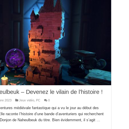
lbeuk – Devenez le vilain de l’histoire !
re 2023
Jeux vidéo
,
PC
0
ntures médiévale fantastique qui a vu le jour au début des
le raconte l’histoire d’une bande d’aventuriers qui recherchent
tre Donjon de Naheulbeuk du titre. Bien évidemment, il s’agit …