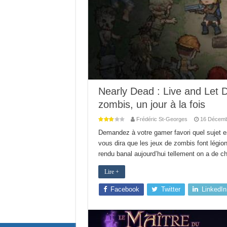
Nearly Dead : Live and Let 
zombis, un jour à la fois
Frédéric St-Georges
16 Décemb
Demandez à votre gamer favori quel sujet es
vous dira que les jeux de zombis font légio
rendu banal aujourd’hui tellement on a de 
Lire +
Facebook
Twitter
LinkedIn