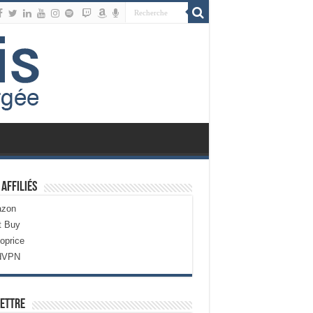
 Affiliés
zon
t Buy
oprice
dVPN
ettre