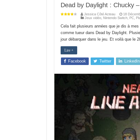
Dead by Daylight : Chucky – 
Jessica Côté Acteau
18 Décemb
Jeux vidéo
,
Nintendo Switch
,
PC
,
Pl
Cela fait plusieurs années que je dis à mes p
comme tueur dans Dead by Daylight. Plusieurs
jour débarquer dans le jeu. Et voilà que le
Lire +
Facebook
Twitter
LinkedIn