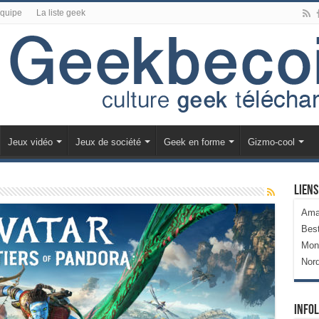
équipe
La liste geek
Jeux vidéo
Jeux de société
Geek en forme
Gizmo-cool
Liens
Ama
Bes
Mon
Nor
Infol