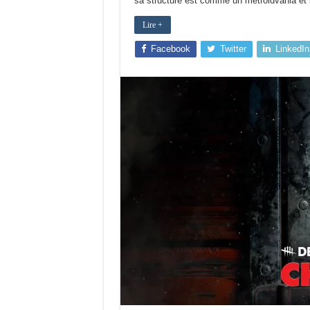
sa structure est comme un metroidvania et 
Lire +
Facebook
Twitter
LinkedIn