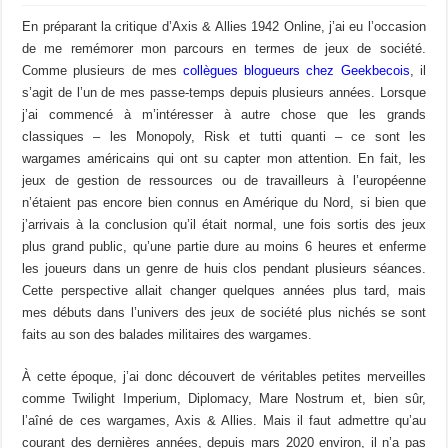
En préparant la critique d’Axis & Allies 1942 Online, j’ai eu l’occasion
de me remémorer mon parcours en termes de jeux de société.
Comme plusieurs de mes
collègues blogueurs chez Geekbecois
, il
s’agit de l’un de mes passe-temps depuis plusieurs années. Lorsque
j’ai commencé à m’intéresser à autre chose que les grands
classiques – les Monopoly, Risk et tutti quanti – ce sont les
wargames américains qui ont su capter mon attention. En fait, les
jeux de gestion de ressources ou de travailleurs à l’européenne
n’étaient pas encore bien connus en Amérique du Nord, si bien que
j’arrivais à la conclusion qu’il était normal, une fois sortis des jeux
plus grand public, qu’une partie dure au moins 6 heures et enferme
les joueurs dans un genre de huis clos pendant plusieurs séances.
Cette perspective allait changer quelques années plus tard, mais
mes débuts dans l’univers des jeux de société plus nichés se sont
faits au son des balades militaires des wargames.
À cette époque, j’ai donc découvert de véritables petites merveilles
comme Twilight Imperium, Diplomacy, Mare Nostrum et, bien sûr,
l’aîné de ces wargames, Axis & Allies. Mais il faut admettre qu’au
courant des dernières années, depuis mars 2020 environ, il n’a pas