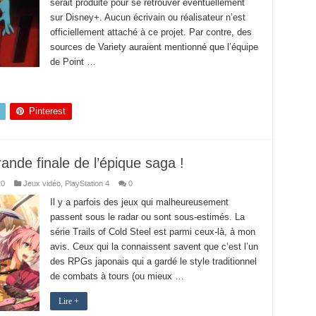
serait produite pour se retrouver éventuellement
sur Disney+. Aucun écrivain ou réalisateur n’est
officiellement attaché à ce projet. Par contre, des
sources de Variety auraient mentionné que l’équipe
de Point …
Pinterest
rande finale de l’épique saga !
20
Jeux vidéo
,
PlayStation 4
0
Il y a parfois des jeux qui malheureusement
passent sous le radar ou sont sous-estimés. La
série Trails of Cold Steel est parmi ceux-là, à mon
avis. Ceux qui la connaissent savent que c’est l’un
des RPGs japonais qui a gardé le style traditionnel
de combats à tours (ou mieux …
Lire +