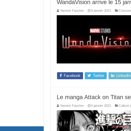
WandaVision arrive le 15 jan
Yannick Faucher
8 janvier 2021
Concour
Facebook
Twitter
LinkedIn
Le manga Attack on Titan se
Yannick Faucher
6 janvier 2021
Culture 