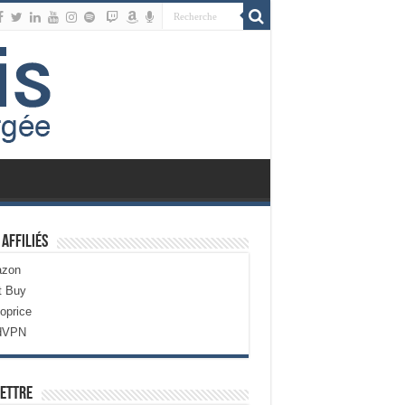
 Affiliés
zon
t Buy
oprice
dVPN
ettre