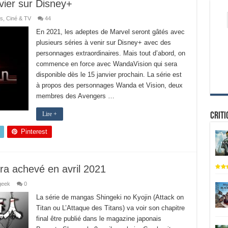
vier sur Disney+
s
,
Ciné & TV
44
En 2021, les adeptes de Marvel seront gâtés avec
plusieurs séries à venir sur Disney+ avec des
personnages extraordinaires. Mais tout d’abord, on
commence en force avec WandaVision qui sera
disponible dès le 15 janvier prochain. La série est
à propos des personnages Wanda et Vision, deux
membres des Avengers …
Lire +
Criti
Pinterest
ra achevé en avril 2021
geek
0
La série de mangas Shingeki no Kyojin (Attack on
Titan ou L’Attaque des Titans) va voir son chapitre
final être publié dans le magazine japonais