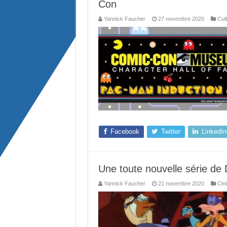
Con
Yannick Faucher
27 novembre 2020
Cul
Facebook
Twitter
LinkedIn
Une toute nouvelle série de
Yannick Faucher
21 novembre 2020
Cin