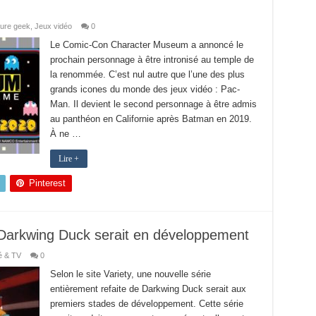
ture geek
,
Jeux vidéo
0
Le Comic-Con Character Museum a annoncé le
prochain personnage à être intronisé au temple de
la renommée. C’est nul autre que l’une des plus
grands icones du monde des jeux vidéo : Pac-
Man. Il devient le second personnage à être admis
au panthéon en Californie après Batman en 2019.
À ne …
Lire +
Pinterest
 Darkwing Duck serait en développement
é & TV
0
Selon le site Variety, une nouvelle série
entièrement refaite de Darkwing Duck serait aux
premiers stades de développement. Cette série