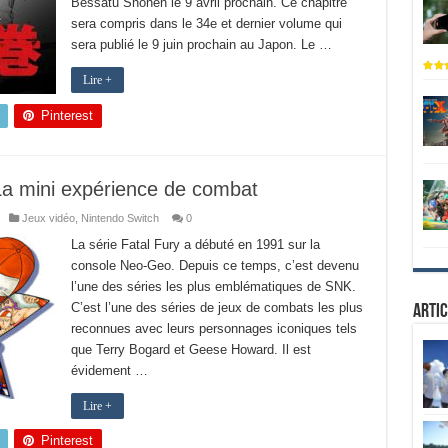
Bessatu Shonen le 9 avril prochain. Ce chapitre
sera compris dans le 34e et dernier volume qui
sera publié le 9 juin prochain au Japon. Le …
Lire +
Pinterest
 La mini expérience de combat
Jeux vidéo
,
Nintendo Switch
0
La série Fatal Fury a débuté en 1991 sur la
console Neo-Geo. Depuis ce temps, c’est devenu
l’une des séries les plus emblématiques de SNK.
C’est l’une des séries de jeux de combats les plus
Artic
reconnues avec leurs personnages iconiques tels
que Terry Bogard et Geese Howard. Il est
évidement …
Lire +
Pinterest