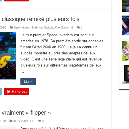
classique remixé plusieurs fois
2020
Jeux vidéo
,
Nintendo Switch
,
PlayStation 4
0
Le tout premier Space Invaders est sorti sur
arcades en 1978. Sa première sortie sur consoles
fut sur l’Atari 2600 en 1980. Le jeu a connu un
succès monstre au près des adeptes de jeux
vidéo. C’est une série légendaire qui est revenue
plusieurs fois sur différentes plateformes de jeux
…
Lire +
Pinterest
 vraiment « flipper »
2020
Jeux vidéo
,
PC
0
Avez-vous déjà rêvé d’être un chevalier dans une