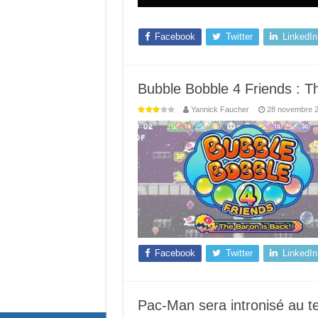
Facebook
Twitter
LinkedIn
Bubble Bobble 4 Friends : Th
Yannick Faucher
28 novembre 
Facebook
Twitter
LinkedIn
Pac-Man sera intronisé au 