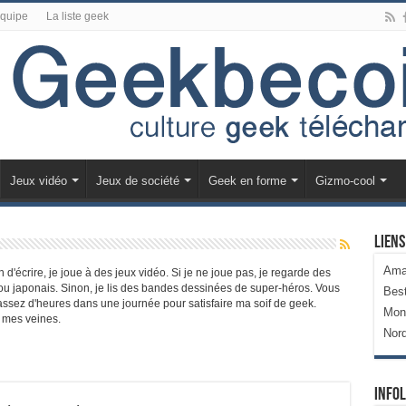
équipe
La liste geek
Jeux vidéo
Jeux de société
Geek en forme
Gizmo-cool
Liens
Ama
 d'écrire, je joue à des jeux vidéo. Si je ne joue pas, je regarde des
u japonais. Sinon, je lis des bandes dessinées de super-héros. Vous
Bes
 assez d'heures dans une journée pour satisfaire ma soif de geek.
Mon
s mes veines.
Nor
Infol