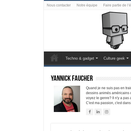
Nous contacter
Notre équipe
Faire partie de l’
Techno & gadget
Culture geek
Yannick Faucher
Quand je ne suis pas en train
dessins animés américains o
voyez le genre? Il n'y a pas
C'est ma passion, c'est dan