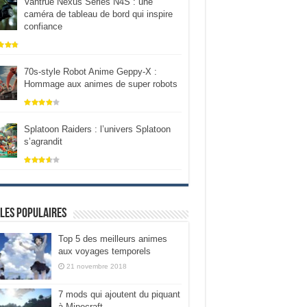
Vantrue Nexus Series N4S : une
caméra de tableau de bord qui inspire
confiance
70s-style Robot Anime Geppy-X :
Hommage aux animes de super robots
Splatoon Raiders : l’univers Splatoon
s’agrandit
les populaires
Top 5 des meilleurs animes
aux voyages temporels
21 novembre 2018
7 mods qui ajoutent du piquant
à Minecraft