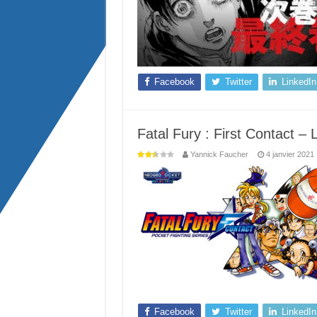
Facebook
Twitter
LinkedIn
Fatal Fury : First Contact –
Yannick Faucher
4 janvier 2021
Facebook
Twitter
LinkedIn