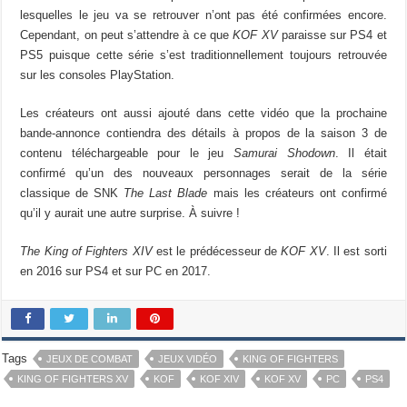
lesquelles le jeu va se retrouver n’ont pas été confirmées encore.
Cependant, on peut s’attendre à ce que
KOF XV
paraisse sur PS4 et
PS5 puisque cette série s’est traditionnellement toujours retrouvée
sur les consoles PlayStation.
Les créateurs ont aussi ajouté dans cette vidéo que la prochaine
bande-annonce contiendra des détails à propos de la saison 3 de
contenu téléchargeable pour le jeu
Samurai Shodown
. Il était
confirmé qu’un des nouveaux personnages serait de la série
classique de SNK
The Last Blade
mais les créateurs ont confirmé
qu’il y aurait une autre surprise. À suivre !
The King of Fighters XIV
est le prédécesseur de
KOF XV
. Il est sorti
en 2016 sur PS4 et sur PC en 2017.
Tags
JEUX DE COMBAT
JEUX VIDÉO
KING OF FIGHTERS
KING OF FIGHTERS XV
KOF
KOF XIV
KOF XV
PC
PS4