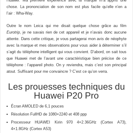
Huawei. Ma première expérience avec la marque m’a appris une
chose. La prononciation de son nom est plus facile qu’elle n’en a
l’air : Wha-Way.
Outre le nom Leica qui me disait quelque chose grâce au film
Eurotrip
, je ne savais rien de cet appareil et je n’avais donc aucune
attente. Dans cette critique, je vous partagerai mon avis de néophyte
avec la marque et mes observations pour vous aider à déterminer s’il
s’agit du téléphone intelligent qui vous convient. D’abord, on sait tous
que Huawei met de l’avant une caractéristique bien précise de ce
téléphone : l’appareil photo. On y reviendra, mais c’est son principal
atout. Suffisant pour me convaincre ? C’est ce qu’on verra.
Les prouesses techniques du
Huawei P20 Pro
Écran AMOLED de 6,1 pouces
Résolution FullHD de 1080×2240 et 408 ppp
Processeur HUAWEI Kirin 970 4×2.36GHz (Cortex A73),
4×1.8GHz (Cortex A53)