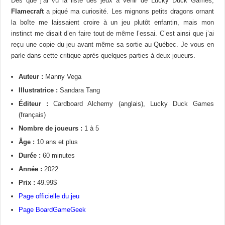
Dès que j’ai vu la liste des jeux à venir de Lucky Duck Games,
Flamecraft
a piqué ma curiosité. Les mignons petits dragons ornant
la boîte me laissaient croire à un jeu plutôt enfantin, mais mon
instinct me disait d’en faire tout de même l’essai. C’est ainsi que j’ai
reçu une copie du jeu avant même sa sortie au Québec. Je vous en
parle dans cette critique après quelques parties à deux joueurs.
Auteur :
Manny Vega
Illustratrice :
Sandara Tang
Éditeur :
Cardboard Alchemy (anglais), Lucky Duck Games
(français)
Nombre de joueurs :
1 à 5
Âge :
10 ans et plus
Durée :
60 minutes
Année :
2022
Prix :
49.99$
Page officielle du jeu
Page BoardGameGeek