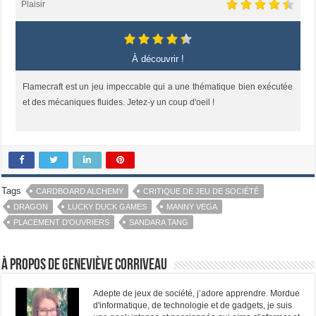
Plaisir
À découvrir !
Flamecraft est un jeu impeccable qui a une thématique bien exécutée
et des mécaniques fluides. Jetez-y un coup d'oeil !
Tags
CARDBOARD ALCHEMY
CRITIQUE DE JEU DE SOCIÉTÉ
DRAGON
LUCKY DUCK GAMES
MANNY VEGA
PLACEMENT D'OUVRIERS
SANDARA TANG
À propos de Geneviève Corriveau
Adepte de jeux de société, j’adore apprendre. Mordue
d'informatique, de technologie et de gadgets, je suis