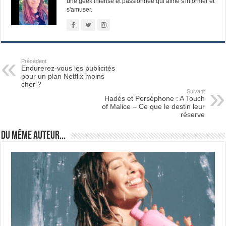
une geek intense et passionnée qui aime s'informer et
s'amuser.
Précédent
Endurerez-vous les publicités
pour un plan Netflix moins
cher ?
Suivant
Hadès et Perséphone : A Touch
of Malice – Ce que le destin leur
réserve
Du même auteur...