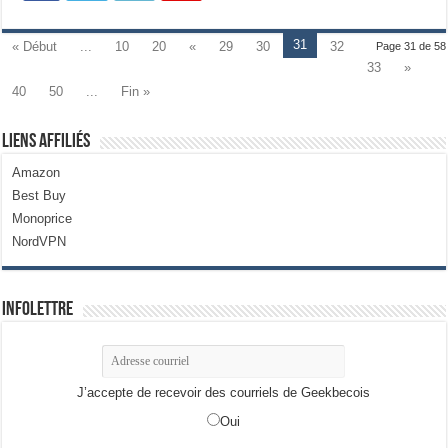
31
« Début
...
10
20
«
29
30
32
Page 31 de 58
33
»
40
50
...
Fin »
Liens Affiliés
Amazon
Best Buy
Monoprice
NordVPN
Infolettre
J’accepte de recevoir des courriels de Geekbecois
Oui