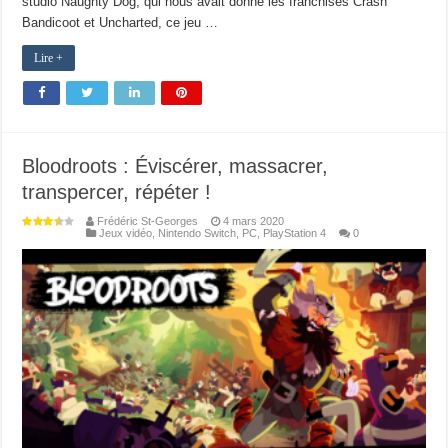
studio Naughty Dog, qui nous avait donné les franchises Crash
Bandicoot et Uncharted, ce jeu …
Lire +
Bloodroots : Éviscérer, massacrer,
transpercer, répéter !
Frédéric St-Georges
4 mars 2020
Jeux vidéo
,
Nintendo Switch
,
PC
,
PlayStation 4
0