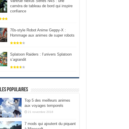
Vantrue Nexus Series N4S : une
caméra de tableau de bord qui inspire
confiance
70s-style Robot Anime Geppy-X :
Hommage aux animes de super robots
Splatoon Raiders : l’univers Splatoon
s’agrandit
les populaires
Top 5 des meilleurs animes
aux voyages temporels
21 novembre 2018
7 mods qui ajoutent du piquant
à Minecraft