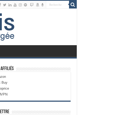
 Affiliés
zon
t Buy
oprice
dVPN
ettre