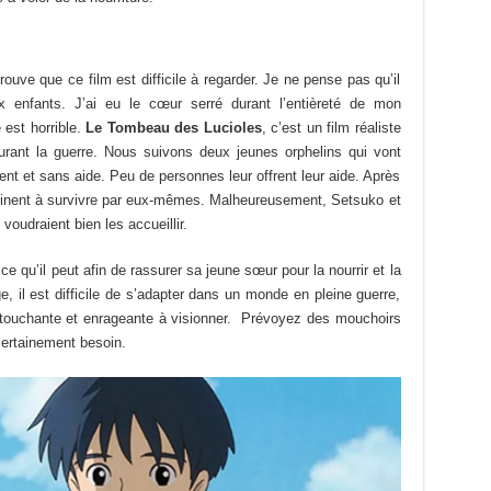
uve que ce film est difficile à regarder. Je ne pense pas qu’il
x enfants. J’ai eu le cœur serré durant l’entièreté de mon
e est horrible.
Le Tombeau des Lucioles
, c’est un film réaliste
durant la guerre. Nous suivons deux jeunes orphelins qui vont
rent et sans aide. Peu de personnes leur offrent leur aide. Après
 peinent à survivre par eux-mêmes. Malheureusement, Setsuko et
voudraient bien les accueillir.
t ce qu’il peut afin de rassurer sa jeune sœur pour la nourrir et la
, il est difficile de s’adapter dans un monde en pleine guerre,
 touchante et enrageante à visionner. Prévoyez des mouchoirs
certainement besoin.