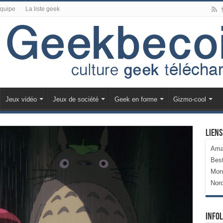
équipe
La liste geek
Jeux vidéo
Jeux de société
Geek en forme
Gizmo-cool
Liens
Ama
Bes
Mon
Nor
Infol