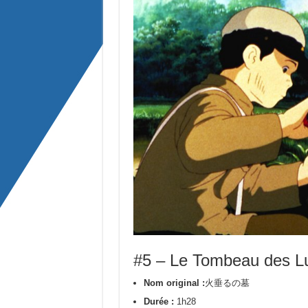
#5 – Le Tombeau des Luc
Nom original :
火垂るの墓
Durée :
1h28