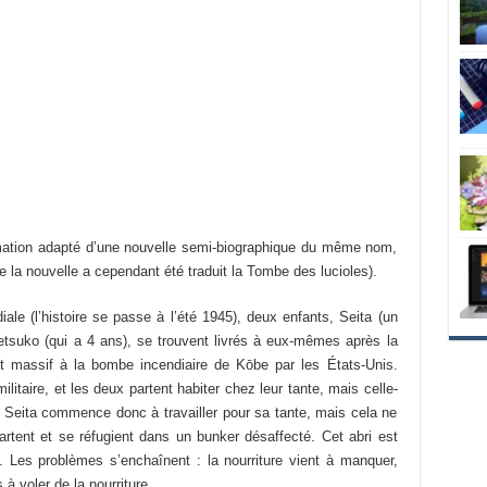
mation adapté d’une nouvelle semi-biographique du même nom,
de la nouvelle a cependant été traduit la Tombe des lucioles).
e (l’histoire se passe à l’été 1945), deux enfants, Seita (un
tsuko (qui a 4 ans), se trouvent livrés à eux-mêmes après la
 massif à la bombe incendiaire de Kōbe par les États-Unis.
ilitaire, et les deux partent habiter chez leur tante, mais celle-
ler. Seita commence donc à travailler pour sa tante, mais cela ne
partent et se réfugient dans un bunker désaffecté. Cet abri est
es. Les problèmes s’enchaînent : la nourriture vient à manquer,
 voler de la nourriture.