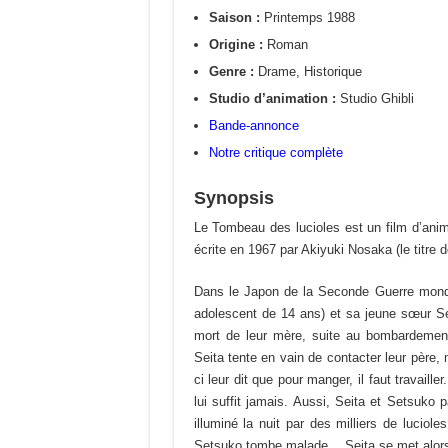
Saison :
Printemps 1988
Origine :
Roman
Genre :
Drame, Historique
Studio d’animation :
Studio Ghibli
Bande-annonce
Notre critique complète
Synopsis
Le Tombeau des lucioles est un film d’ani
écrite en 1967 par Akiyuki Nosaka (le titre 
Dans le Japon de la Seconde Guerre mondial
adolescent de 14 ans) et sa jeune sœur Se
mort de leur mère, suite au bombardement
Seita tente en vain de contacter leur père, m
ci leur dit que pour manger, il faut travail
lui suffit jamais. Aussi, Seita et Setsuko 
illuminé la nuit par des milliers de luciol
Setsuko tombe malade… Seita se met alors à