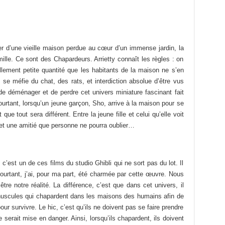
r d’une vieille maison perdue au cœur d’un immense jardin, la
mille. Ce sont des Chapardeurs. Arrietty connaît les règles : on
lement petite quantité que les habitants de la maison ne s’en
se méfie du chat, des rats, et interdiction absolue d’être vus
de déménager et de perdre cet univers miniature fascinant fait
Pourtant, lorsqu’un jeune garçon, Sho, arrive à la maison pour se
que tout sera différent. Entre la jeune fille et celui qu’elle voit
 une amitié que personne ne pourra oublier…
, c’est un de ces films du studio Ghibli qui ne sort pas du lot. Il
pourtant, j’ai, pour ma part, été charmée par cette œuvre. Nous
e notre réalité. La différence, c’est que dans cet univers, il
minuscules qui chapardent dans les maisons des humains afin de
our survivre. Le hic, c’est qu’ils ne doivent pas se faire prendre
serait mise en danger. Ainsi, lorsqu’ils chapardent, ils doivent