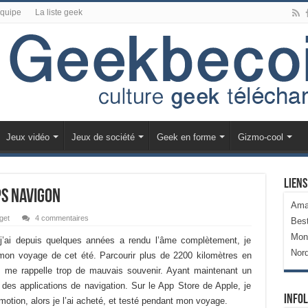
équipe
La liste geek
Jeux vidéo
Jeux de société
Geek en forme
Gizmo-cool
Liens
PS Navigon
Ama
get
4 commentaires
Bes
Mon
ai depuis quelques années a rendu l’âme complètement, je
Nor
on voyage de cet été. Parcourir plus de 2200 kilomètres en
s me rappelle trop de mauvais souvenir. Ayant maintenant un
ion des applications de navigation. Sur le App Store de Apple, je
Infol
tion, alors je l’ai acheté, et testé pendant mon voyage.