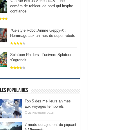
Vantrue Nexus Series N4S : une
caméra de tableau de bord qui inspire
confiance
70s-style Robot Anime Geppy-X :
Hommage aux animes de super robots
Splatoon Raiders : l’univers Splatoon
s’agrandit
les populaires
Top 5 des meilleurs animes
aux voyages temporels
21 novembre 2018
7 mods qui ajoutent du piquant
à Minecraft