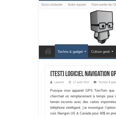
Nous contacter
Notre équipe
Faire partie de l’
Techno & gadget
Culture geek
[Test] Logiciel navigation G
Laurent
17 août 2011
Techno & gad
Puisque mon appareil GPS TomTom que j’
cherchait un remplacement à temps pour m
terrain inconnu avec des cartes imprimée
téléphone intelligent, j’ai investigué l’opt
vois Navigon US & Canada pour 40$ en promo