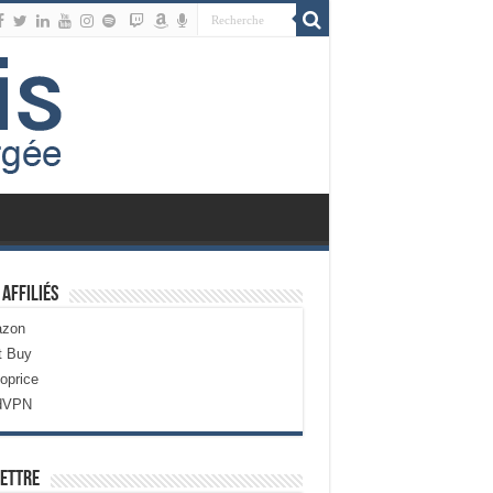
 Affiliés
zon
t Buy
oprice
dVPN
ettre