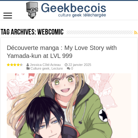
Tag Archives:
webcomic
Découverte manga : My Love Story with
Yamada-kun at LVL 999
Jessica Côté Acteau
22 janvier 2025
Culture geek
,
Lecture
0