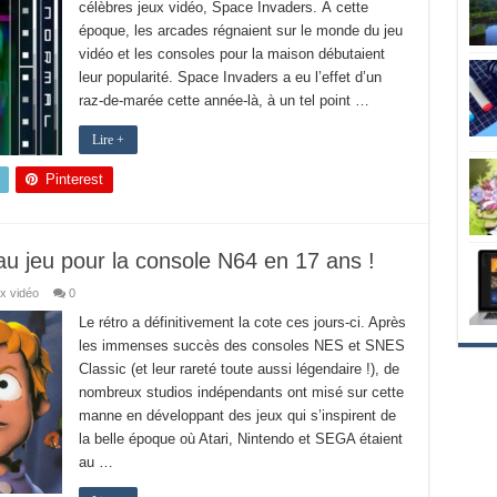
célèbres jeux vidéo, Space Invaders. À cette
époque, les arcades régnaient sur le monde du jeu
vidéo et les consoles pour la maison débutaient
leur popularité. Space Invaders a eu l’effet d’un
raz-de-marée cette année-là, à un tel point …
Lire +
Pinterest
au jeu pour la console N64 en 17 ans !
x vidéo
0
Le rétro a définitivement la cote ces jours-ci. Après
les immenses succès des consoles NES et SNES
Classic (et leur rareté toute aussi légendaire !), de
nombreux studios indépendants ont misé sur cette
manne en développant des jeux qui s’inspirent de
la belle époque où Atari, Nintendo et SEGA étaient
au …