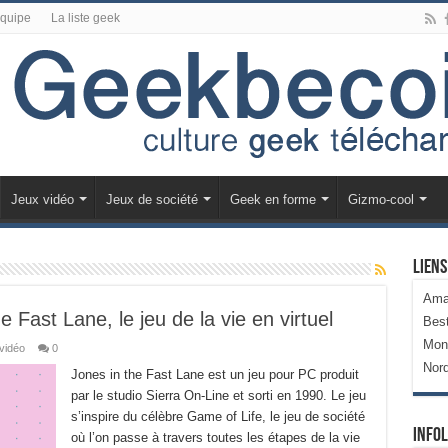
équipe
La liste geek
Jeux vidéo
Jeux de société
Geek en forme
Gizmo-cool
Liens
Ama
e Fast Lane, le jeu de la vie en virtuel
Bes
Mon
vidéo
0
Nor
Jones in the Fast Lane est un jeu pour PC produit
par le studio Sierra On-Line et sorti en 1990. Le jeu
s’inspire du célèbre Game of Life, le jeu de société
Infol
où l’on passe à travers toutes les étapes de la vie