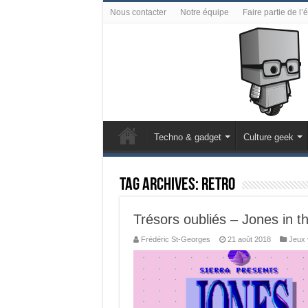
Nous contacter
Notre équipe
Faire partie de l’
Techno & gadget
Culture geek
Tag Archives:
Retro
Trésors oubliés – Jones in th
Frédéric St-Georges
21 août 2018
Jeux 