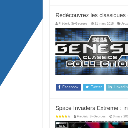
Redécouvrez les classiques 
Frédéric St-Georges
21 mars 2018
Jeux
Facebook
Twitter
LinkedIn
Space Invaders Extreme : inv
Frédéric St-Georges
8 mars 20