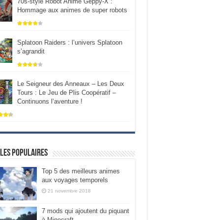
70s-style Robot Anime Geppy-X :
Hommage aux animes de super robots
Splatoon Raiders : l’univers Splatoon
s’agrandit
Le Seigneur des Anneaux – Les Deux
Tours : Le Jeu de Plis Coopératif –
Continuons l’aventure !
les populaires
Top 5 des meilleurs animes
aux voyages temporels
21 novembre 2018
7 mods qui ajoutent du piquant
à Minecraft