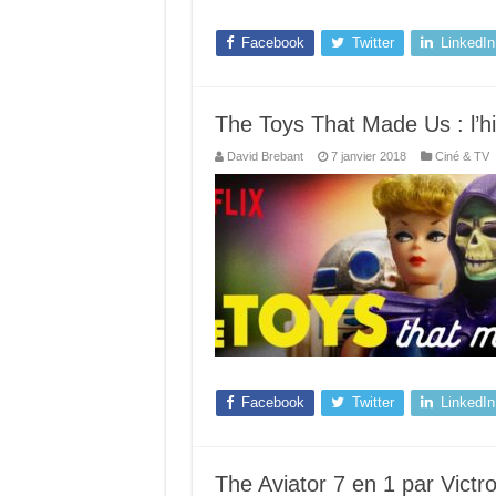
Facebook
Twitter
LinkedIn
The Toys That Made Us : l’hi
David Brebant
7 janvier 2018
Ciné & TV
Facebook
Twitter
LinkedIn
The Aviator 7 en 1 par Victr