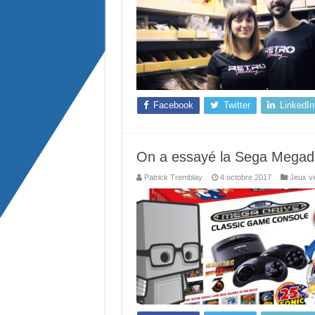
Facebook
Twitter
LinkedIn
On a essayé la Sega Megadr
Patrick Tremblay
4 octobre 2017
Jeux v