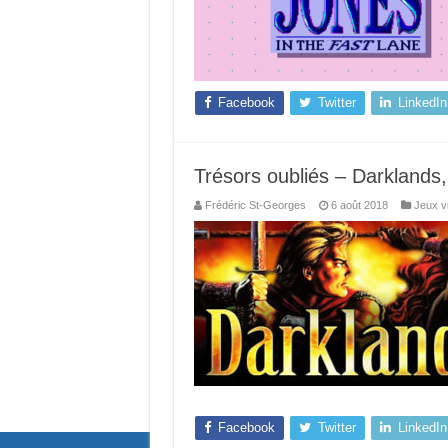
Facebook
Twitter
LinkedIn
Trésors oubliés – Darkland
Frédéric St-Georges
6 août 2018
Jeux v
Facebook
Twitter
LinkedIn