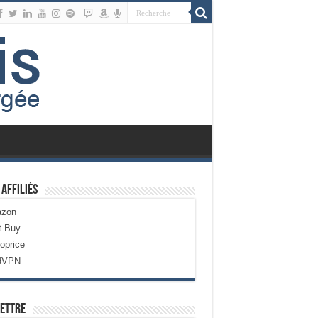
 Affiliés
zon
t Buy
oprice
dVPN
ettre