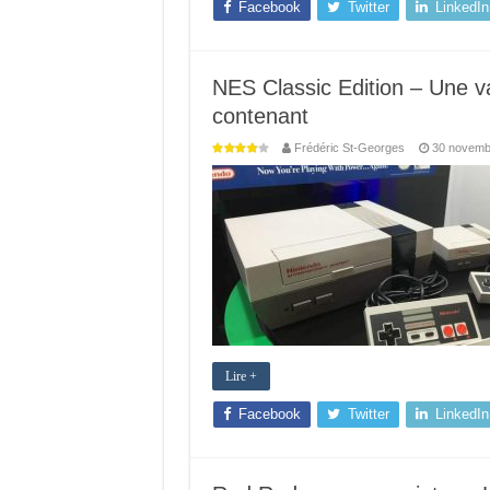
Facebook
Twitter
LinkedIn
NES Classic Edition – Une v
contenant
Frédéric St-Georges
30 novemb
Lire +
Facebook
Twitter
LinkedIn