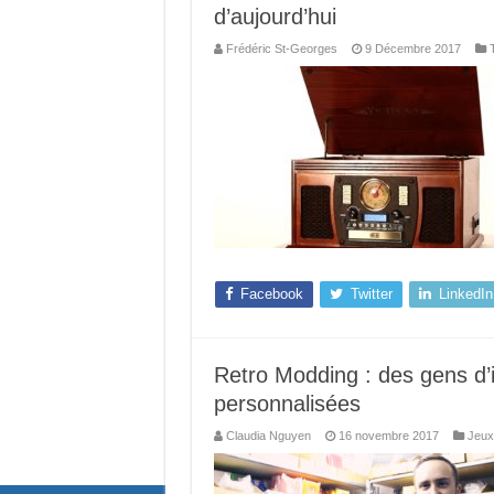
d’aujourd’hui
Frédéric St-Georges
9 Décembre 2017
Facebook
Twitter
LinkedIn
Retro Modding : des gens d’i
personnalisées
Claudia Nguyen
16 novembre 2017
Jeux