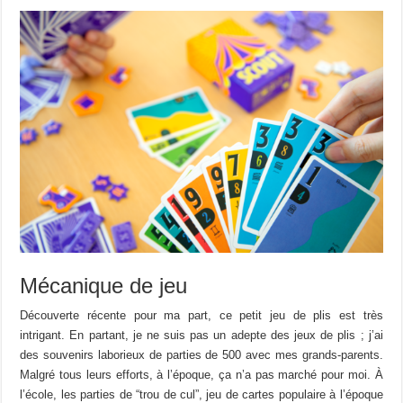
Mécanique de jeu
Découverte récente pour ma part, ce petit jeu de plis est très
intrigant. En partant, je ne suis pas un adepte des jeux de plis ; j’ai
des souvenirs laborieux de parties de 500 avec mes grands-parents.
Malgré tous leurs efforts, à l’époque, ça n’a pas marché pour moi. À
l’école, les parties de “trou de cul”, jeu de cartes populaire à l’époque