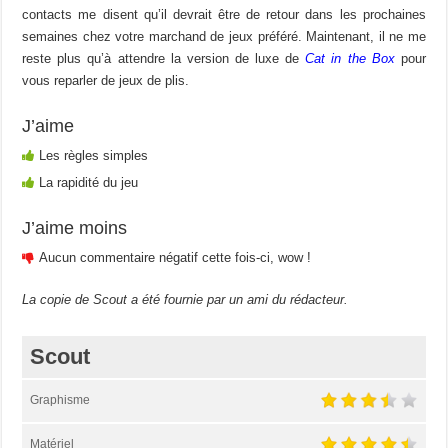
contacts me disent qu’il devrait être de retour dans les prochaines
semaines chez votre marchand de jeux préféré. Maintenant, il ne me
reste plus qu’à attendre la version de luxe de
Cat in the Box
pour
vous reparler de jeux de plis.
J’aime
Les règles simples
La rapidité du jeu
J’aime moins
Aucun commentaire négatif cette fois-ci, wow !
La copie de Scout a été fournie par un ami du rédacteur.
Scout
Graphisme
Matériel