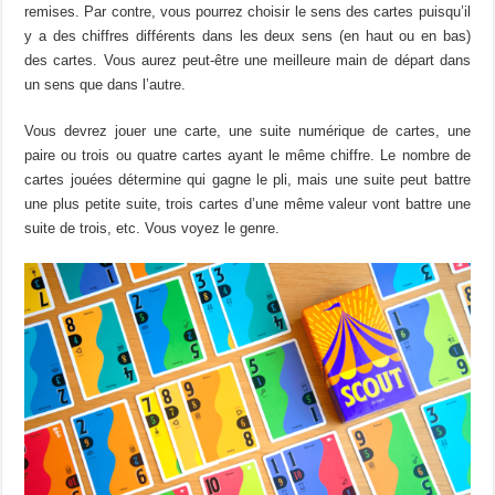
remises. Par contre, vous pourrez choisir le sens des cartes puisqu’il
y a des chiffres différents dans les deux sens (en haut ou en bas)
des cartes. Vous aurez peut-être une meilleure main de départ dans
un sens que dans l’autre.
Vous devrez jouer une carte, une suite numérique de cartes, une
paire ou trois ou quatre cartes ayant le même chiffre. Le nombre de
cartes jouées détermine qui gagne le pli, mais une suite peut battre
une plus petite suite, trois cartes d’une même valeur vont battre une
suite de trois, etc. Vous voyez le genre.