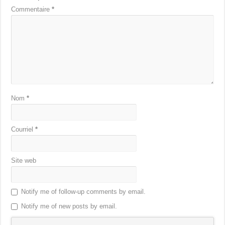
Commentaire
*
Nom
*
Courriel
*
Site web
Notify me of follow-up comments by email.
Notify me of new posts by email.