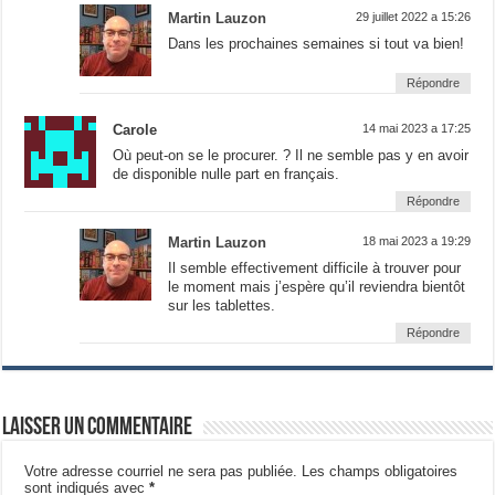
Martin Lauzon
29 juillet 2022 a 15:26
Dans les prochaines semaines si tout va bien!
Répondre
Carole
14 mai 2023 a 17:25
Où peut-on se le procurer. ? Il ne semble pas y en avoir
de disponible nulle part en français.
Répondre
Martin Lauzon
18 mai 2023 a 19:29
Il semble effectivement difficile à trouver pour
le moment mais j’espère qu’il reviendra bientôt
sur les tablettes.
Répondre
Laisser un commentaire
Votre adresse courriel ne sera pas publiée.
Les champs obligatoires
sont indiqués avec
*