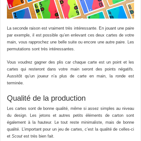
La seconde raison est vraiment très intéressante. En jouant une paire
par exemple, il est possible qu’en enlevant ces deux cartes de votre
main, vous rapprochez une belle suite ou encore une autre paire. Les
permutations sont très intéressantes.
Vous voudrez gagner des plis car chaque carte est un point et les
cartes qui resteront dans votre main seront des points négatifs.
Aussitôt qu’un joueur n’a plus de carte en main, la ronde est
terminée.
Qualité de la production
Les cartes sont de bonne qualité, même si assez simples au niveau
du design. Les jetons et autres petits éléments de carton sont
également à la hauteur. Le tout reste minimaliste, mais de bonne
qualité. L’important pour un jeu de cartes, c’est la qualité de celles-ci
et
Scout
est très bien fait.