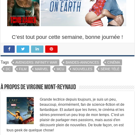
C’est tout pour cette semaine, bonne journée !
Tags
AVENGERS: INFINITY WAR
BANDES-ANNONCES
CINÉMA
DC
FILM
MARVEL
MCU
NOUVELLES
SÉRIE TÉLÉ
À propos de Virginie Mont-Reynaud
Grande lectrice depuis toujours, je suis un peu,
beaucoup, énormément, fan de science-fiction et de
fantastique. Et autant que les livres, le cinéma et les
séries prennent un peu trop de mon temps. C'est un
plaisir de partager mes passions, mais aussi d'en
découvrir plein de nouvelles. De toute façon, on est
tous geek de quelque chose!