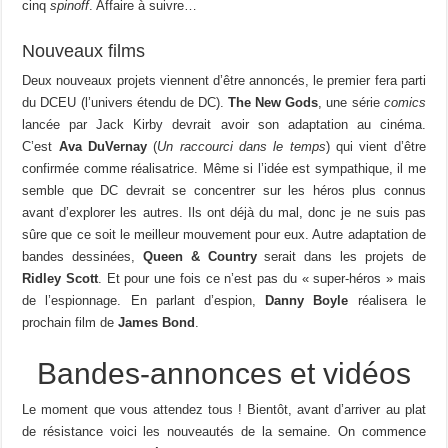
cinq
spinoff
. Affaire à suivre…
Nouveaux films
Deux nouveaux projets viennent d’être annoncés, le premier fera parti
du DCEU (l’univers étendu de DC).
The New Gods
, une série
comics
lancée par Jack Kirby devrait avoir son adaptation au cinéma.
C’est
Ava DuVernay
(
Un raccourci dans le temps
) qui vient d’être
confirmée comme réalisatrice. Même si l’idée est sympathique, il me
semble que DC devrait se concentrer sur les héros plus connus
avant d’explorer les autres. Ils ont déjà du mal, donc je ne suis pas
sûre que ce soit le meilleur mouvement pour eux. Autre adaptation de
bandes dessinées,
Queen & Country
serait dans les projets de
Ridley Scott
. Et pour une fois ce n’est pas du « super-héros » mais
de l’espionnage. En parlant d’espion,
Danny Boyle
réalisera le
prochain film de
James Bond
.
Bandes-annonces et vidéos
Le moment que vous attendez tous ! Bientôt, avant d’arriver au plat
de résistance voici les nouveautés de la semaine. On commence