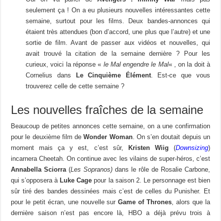
seulement ça ! On a eu plusieurs nouvelles intéressantes cette
semaine, surtout pour les films. Deux bandes-annonces qui
étaient très attendues (bon d’accord, une plus que l’autre) et une
sortie de film. Avant de passer aux vidéos et nouvelles, qui
avait trouvé la citation de la semaine dernière ? Pour les
curieux, voici la réponse «
le Mal engendre le Mal
« , on la doit à
Cornelius dans
Le Cinquième Élément
. Est-ce que vous
trouverez celle de cette semaine ?
Les nouvelles fraîches de la semaine
Beaucoup de petites annonces cette semaine, on a une confirmation
pour le deuxième film de
Wonder Woman
. On s’en doutait depuis un
moment mais ça y est, c’est sûr,
Kristen Wiig
(
Downsizing
)
incarnera Cheetah. On continue avec les vilains de super-héros, c’est
Annabella Sciorra
(
Les Sopranos)
dans le rôle de Rosalie Carbone,
qui s’opposera à
Luke Cage
pour la saison 2. Le personnage est bien
sûr tiré des bandes dessinées mais c’est de celles du Punisher. Et
pour le petit écran, une nouvelle sur
Game of Thrones
, alors que la
dernière saison n’est pas encore là, HBO a déjà prévu trois à