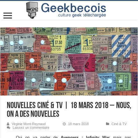
Nouvelles Ciné & TV | 18 mars 2018 – Nous,
on a des nouvelles
Virginie Mont-Reynaud
18 mars 2018
Ciné & TV
Laissez un commentaire
Oui on va parler de
Avengers : Infinity War
mais pas