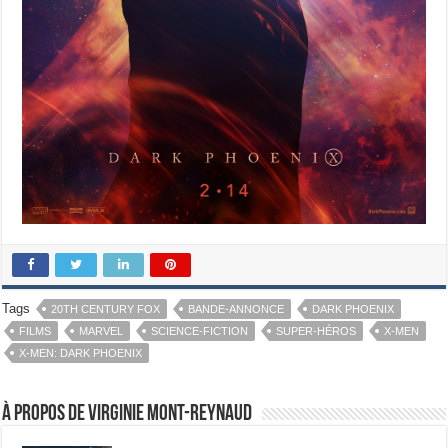
Tags
20TH CENTURY FOX
BANDE-ANNONCE
DARK PHOENIX
FILMS
MARVEL
SCIENCE-FICTION
SUPER-HÉROS
X-MEN
X-MEN: DARK PHOENIX
À propos de Virginie Mont-Reynaud