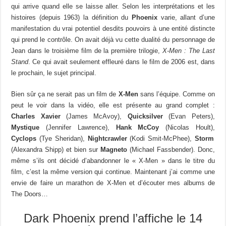
qui arrive quand elle se laisse aller. Selon les interprétations et les
histoires (depuis 1963) la définition du
Phoenix
varie, allant d’une
manifestation du vrai potentiel desdits pouvoirs à une entité distincte
qui prend le contrôle. On avait déjà vu cette dualité du personnage de
Jean dans le troisième film de la première trilogie,
X-Men : The Last
Stand
. Ce qui avait seulement effleuré dans le film de 2006 est, dans
le prochain, le sujet principal.
Bien sûr ça ne serait pas un film de
X-Men
sans l’équipe. Comme on
peut le voir dans la vidéo, elle est présente au grand complet :
Charles Xavier
(James McAvoy),
Quicksilver
(Evan Peters),
Mystique
(Jennifer Lawrence),
Hank McCoy
(Nicolas Hoult),
Cyclops
(Tye Sheridan),
Nightcrawler
(Kodi Smit-McPhee),
Storm
(Alexandra Shipp) et bien sur
Magneto
(Michael Fassbender). Donc,
même s’ils ont décidé d’abandonner le « X-Men » dans le titre du
film, c’est la même version qui continue. Maintenant j’ai comme une
envie de faire un marathon de X-Men et d’écouter mes albums de
The Doors…
Dark Phoenix prend l’affiche le 14