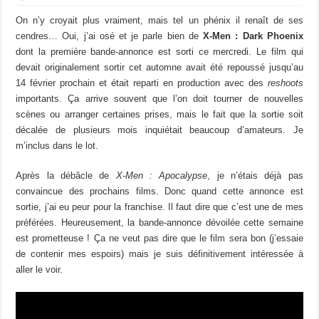
On n’y croyait plus vraiment, mais tel un phénix il renaît de ses
cendres… Oui, j’ai osé et je parle bien de
X-Men : Dark Phoenix
dont la première bande-annonce est sorti ce mercredi. Le film qui
devait originalement sortir cet automne avait été repoussé jusqu’au
14 février prochain et était reparti en production avec des
reshoots
importants. Ça arrive souvent que l’on doit tourner de nouvelles
scènes ou arranger certaines prises, mais le fait que la sortie soit
décalée de plusieurs mois inquiétait beaucoup d’amateurs. Je
m’inclus dans le lot.
Après la débâcle de
X-Men : Apocalypse
, je n’étais déjà pas
convaincue des prochains films. Donc quand cette annonce est
sortie, j’ai eu peur pour la franchise. Il faut dire que c’est une de mes
préférées. Heureusement, la bande-annonce dévoilée cette semaine
est prometteuse ! Ça ne veut pas dire que le film sera bon (j’essaie
de contenir mes espoirs) mais je suis définitivement intéressée à
aller le voir.