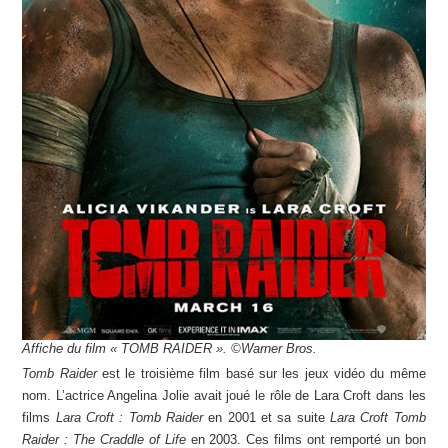
Affiche du film « TOMB RAIDER ». ©Warner Bros.
Tomb Raider
est le troisième film basé sur les jeux vidéo du même
nom. L’actrice Angelina Jolie avait joué le rôle de Lara Croft dans les
films
Lara Croft : Tomb Raider
en 2001 et sa suite
Lara Croft Tomb
Raider : The Craddle of Life
en 2003. Ces films ont remporté un bon