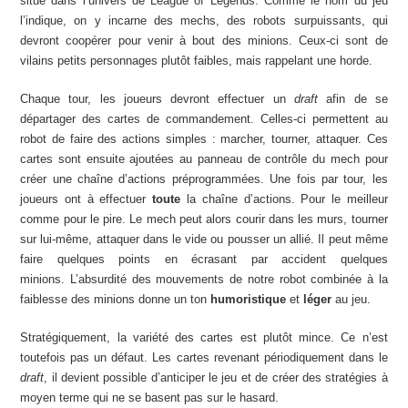
situé dans l’univers de League of Legends. Comme le nom du jeu
l’indique, on y incarne des mechs, des robots surpuissants, qui
devront coopérer pour venir à bout des minions. Ceux-ci sont de
vilains petits personnages plutôt faibles, mais rappelant une horde.
Chaque tour, les joueurs devront effectuer un
draft
afin de se
départager des cartes de commandement. Celles-ci permettent au
robot de faire des actions simples : marcher, tourner, attaquer. Ces
cartes sont ensuite ajoutées au panneau de contrôle du mech pour
créer une chaîne d’actions préprogrammées. Une fois par tour, les
joueurs ont à effectuer
toute
la chaîne d’actions. Pour le meilleur
comme pour le pire. Le mech peut alors courir dans les murs, tourner
sur lui-même, attaquer dans le vide ou pousser un allié. Il peut même
faire quelques points en écrasant par accident quelques
minions. L’absurdité des mouvements de notre robot combinée à la
faiblesse des minions donne un ton
humoristique
et
léger
au jeu.
Stratégiquement, la variété des cartes est plutôt mince. Ce n’est
toutefois pas un défaut. Les cartes revenant périodiquement dans le
draft
, il devient possible d’anticiper le jeu et de créer des stratégies à
moyen terme qui ne se basent pas sur le hasard.