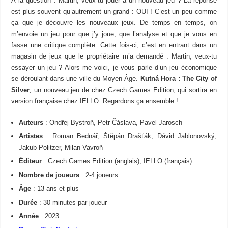
À la question : Martin, veux-tu jouer à un nouveau jeu ? La réponse
est plus souvent qu’autrement un grand : OUI ! C’est un peu comme
ça que je découvre les nouveaux jeux. De temps en temps, on
m’envoie un jeu pour que j’y joue, que l’analyse et que je vous en
fasse une critique complète. Cette fois-ci, c’est en entrant dans un
magasin de jeux que le propriétaire m’a demandé : Martin, veux-tu
essayer un jeu ? Alors me voici, je vous parle d’un jeu économique
se déroulant dans une ville du Moyen-Âge.
Kutná Hora : The City of
Silver
,
un nouveau jeu de chez Czech Games Edition, qui sortira en
version française chez IELLO. Regardons ça ensemble !
Auteurs
: Ondřej Bystroň, Petr Čáslava, Pavel Jarosch
Artistes
: Roman Bednář, Štěpán Drašťák, Dávid Jablonovský,
Jakub Politzer, Milan Vavroň
Éditeur
: Czech Games Edition (anglais), IELLO (français)
Nombre de joueurs
: 2-4 joueurs
Âge
: 13 ans et plus
Durée
: 30 minutes par joueur
Année
: 2023