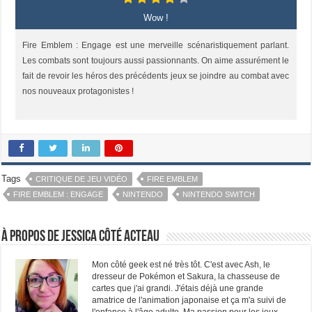
Wow !
Fire Emblem : Engage est une merveille scénaristiquement parlant.
Les combats sont toujours aussi passionnants. On aime assurément le
fait de revoir les héros des précédents jeux se joindre au combat avec
nos nouveaux protagonistes !
Tags
CRITIQUE DE JEU VIDÉO
FIRE EMBLEM
FIRE EMBLEM : ENGAGE
NINTENDO
NINTENDO SWITCH
À propos de Jessica Côté Acteau
Mon côté geek est né très tôt. C'est avec Ash, le
dresseur de Pokémon et Sakura, la chasseuse de
cartes que j'ai grandi. J'étais déjà une grande
amatrice de l'animation japonaise et ça m'a suivi de