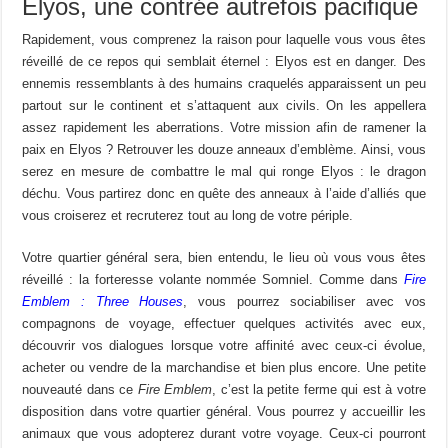
Elyos, une contrée autrefois pacifique
Rapidement, vous comprenez la raison pour laquelle vous vous êtes
réveillé de ce repos qui semblait éternel : Elyos est en danger. Des
ennemis ressemblants à des humains craquelés apparaissent un peu
partout sur le continent et s’attaquent aux civils. On les appellera
assez rapidement les aberrations. Votre mission afin de ramener la
paix en Elyos ? Retrouver les douze anneaux d’emblème. Ainsi, vous
serez en mesure de combattre le mal qui ronge Elyos : le dragon
déchu. Vous partirez donc en quête des anneaux à l’aide d’alliés que
vous croiserez et recruterez tout au long de votre périple.
Votre quartier général sera, bien entendu, le lieu où vous vous êtes
réveillé : la forteresse volante nommée Somniel. Comme dans
Fire
Emblem : Three Houses
, vous pourrez sociabiliser avec vos
compagnons de voyage, effectuer quelques activités avec eux,
découvrir vos dialogues lorsque votre affinité avec ceux-ci évolue,
acheter ou vendre de la marchandise et bien plus encore. Une petite
nouveauté dans ce
Fire Emblem
, c’est la petite ferme qui est à votre
disposition dans votre quartier général. Vous pourrez y accueillir les
animaux que vous adopterez durant votre voyage. Ceux-ci pourront