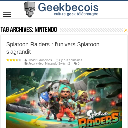
Tag Archives:
Nintendo
Splatoon Raiders : l’univers Splatoon
s’agrandit
Olivier Grondines
il y a 3 semaines
Jeux vidéo
,
Nintendo Switch 2
0