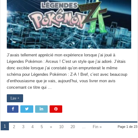
J’avais tellement apprécié mon expérience lorsque j’ai joué à
Légendes Pokémon : Arceus ! C’est un style que j’ai adoré. J’étais
donc excitée lorsque j’ai constaté qu’on emprunterait le même
schéma pour Légendes Pokémon : Z-A ! Bref, c’est avec beaucoup
d’enthousiasme que je vais, aujourd’hui, vous livrer mon avis
concernant ce titre qui …
Lire +
1
2
3
4
5
»
10
20
...
Fin »
Page 1 de 23