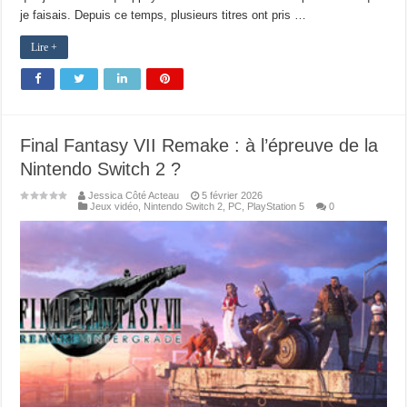
je faisais. Depuis ce temps, plusieurs titres ont pris …
Lire +
Final Fantasy VII Remake : à l’épreuve de la
Nintendo Switch 2 ?
Jessica Côté Acteau
5 février 2026
Jeux vidéo
,
Nintendo Switch 2
,
PC
,
PlayStation 5
0