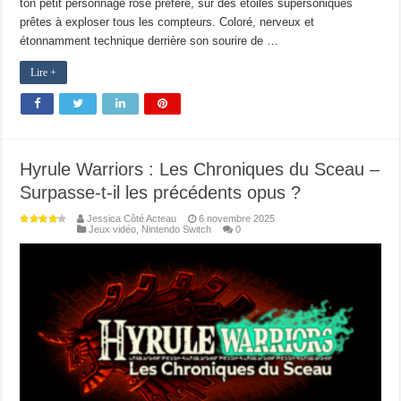
ton petit personnage rose préféré, sur des étoiles supersoniques
prêtes à exploser tous les compteurs. Coloré, nerveux et
étonnamment technique derrière son sourire de …
Lire +
Hyrule Warriors : Les Chroniques du Sceau –
Surpasse-t-il les précédents opus ?
Jessica Côté Acteau
6 novembre 2025
Jeux vidéo
,
Nintendo Switch
0