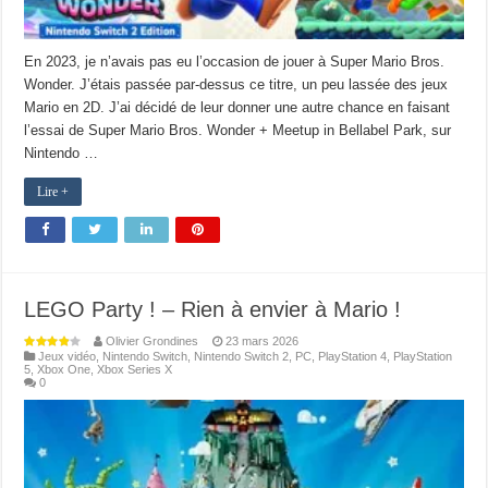
En 2023, je n’avais pas eu l’occasion de jouer à Super Mario Bros.
Wonder. J’étais passée par-dessus ce titre, un peu lassée des jeux
Mario en 2D. J’ai décidé de leur donner une autre chance en faisant
l’essai de Super Mario Bros. Wonder + Meetup in Bellabel Park, sur
Nintendo …
Lire +
LEGO Party ! – Rien à envier à Mario !
Olivier Grondines
23 mars 2026
Jeux vidéo
,
Nintendo Switch
,
Nintendo Switch 2
,
PC
,
PlayStation 4
,
PlayStation
5
,
Xbox One
,
Xbox Series X
0