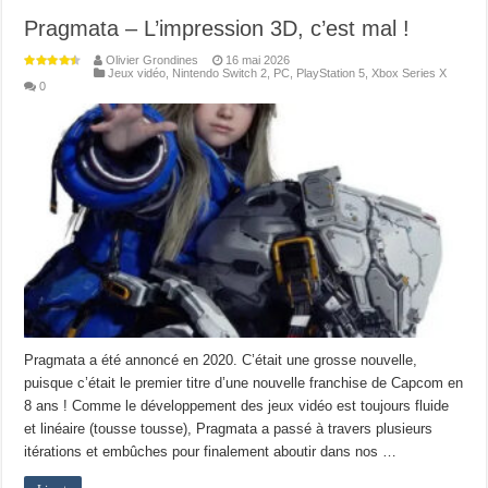
Pragmata – L’impression 3D, c’est mal !
Olivier Grondines
16 mai 2026
Jeux vidéo
,
Nintendo Switch 2
,
PC
,
PlayStation 5
,
Xbox Series X
0
Pragmata a été annoncé en 2020. C’était une grosse nouvelle,
puisque c’était le premier titre d’une nouvelle franchise de Capcom en
8 ans ! Comme le développement des jeux vidéo est toujours fluide
et linéaire (tousse tousse), Pragmata a passé à travers plusieurs
itérations et embûches pour finalement aboutir dans nos …