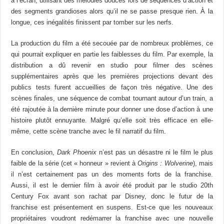
à l’écran, utilisant des mélodies douces lors de séquences d’action et
des segments grandioses alors qu’il ne se passe presque rien. À la
longue, ces inégalités finissent par tomber sur les nerfs.
La production du film a été secouée par de nombreux problèmes, ce
qui pourrait expliquer en partie les faiblesses du film. Par exemple, la
distribution a dû revenir en studio pour filmer des scènes
supplémentaires après que les premières projections devant des
publics tests furent accueillies de façon très négative. Une des
scènes finales, une séquence de combat tournant autour d’un train, a
été rajoutée à la dernière minute pour donner une dose d’action à une
histoire plutôt ennuyante. Malgré qu’elle soit très efficace en elle-
même, cette scène tranche avec le fil narratif du film.
En conclusion,
Dark Phoenix
n’est pas un désastre ni le film le plus
faible de la série (cet « honneur » revient à
Origins : Wolverine
), mais
il n’est certainement pas un des moments forts de la franchise.
Aussi, il est le dernier film à avoir été produit par le studio 20th
Century Fox avant son rachat par Disney, donc le futur de la
franchise est présentement en suspens. Est-ce que les nouveaux
propriétaires voudront redémarrer la franchise avec une nouvelle