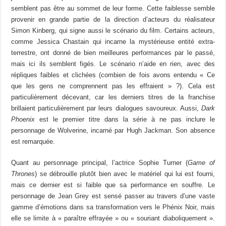
semblent pas être au sommet de leur forme. Cette faiblesse semble
provenir en grande partie de la direction d’acteurs du réalisateur
Simon Kinberg, qui signe aussi le scénario du film. Certains acteurs,
comme Jessica Chastain qui incarne la mystérieuse entité extra-
terrestre, ont donné de bien meilleures performances par le passé,
mais ici ils semblent figés. Le scénario n’aide en rien, avec des
répliques faibles et clichées (combien de fois avons entendu « Ce
que les gens ne comprennent pas les effraient » ?). Cela est
particulièrement décevant, car les derniers titres de la franchise
brillaient particulièrement par leurs dialogues savoureux. Aussi,
Dark
Phoenix
est le premier titre dans la série à ne pas inclure le
personnage de Wolverine, incarné par Hugh Jackman. Son absence
est remarquée.
Quant au personnage principal, l’actrice Sophie Turner (
Game of
Thrones
) se débrouille plutôt bien avec le matériel qui lui est fourni,
mais ce dernier est si faible que sa performance en souffre. Le
personnage de Jean Grey est sensé passer au travers d’une vaste
gamme d’émotions dans sa transformation vers le Phénix Noir, mais
elle se limite à « paraître effrayée » ou « souriant diaboliquement ».